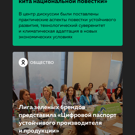
кита национальной повестки»
В центр дискуссии были поставлены
практические аспекты повестки устойчивого
развития, технологический суверенитет
и климатическая адаптация в новых
экономических условиях
ОБЩЕСТВО
Лига зеленых брендов
представила «Цифровой паспорт
устойчивого производителя
и продукции»