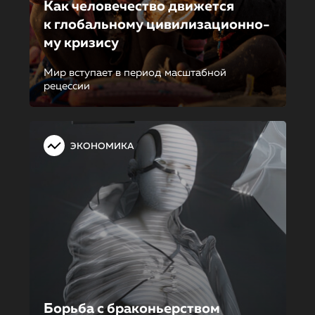
Как человечество движется
к глобальному цивилизацион­но­
му кризису
Мир вступает в период масштабной
рецессии
ЭКОНОМИКА
Борьба с браконьерством