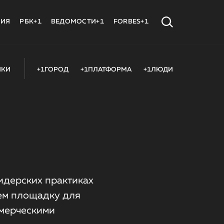
МИЯ
РБК+1
ВЕДОМОСТИ+1
FORBES+1
ИКИ
+1ГОРОД
+1ПЛАТФОРМА
+1ЛЮДИ
идерских практиках
аем площадку для
ммерческими