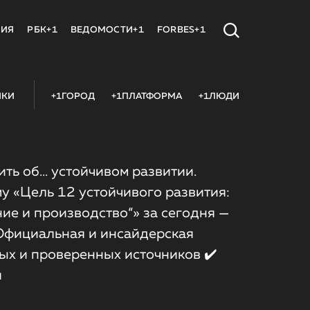
МИЯ
РБК+1
ВЕДОМОСТИ+1
FORBES+1
ИКИ
+1ГОРОД
+1ПЛАТФОРМА
+1ЛЮДИ
ить об... устойчивом развитии.
у «Цель 12 устойчивого развития:
ие и производство“» за сегодня —
 Официальная и инсайдерская
ых и проверенных источников ✔️
я