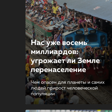
Нас уже восемь
миллиардов:
угрожает ли Земле
перенаселение
Чем опасен для планеты и самих
людей прирост человеческой
популяции