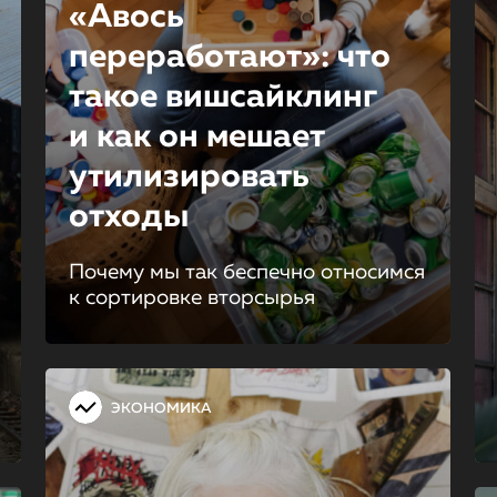
«Авось
переработают»: что
такое вишсайклинг
и как он мешает
утилизировать
отходы
Почему мы так беспечно относимся
к сортировке вторсырья
ЭКОНОМИКА