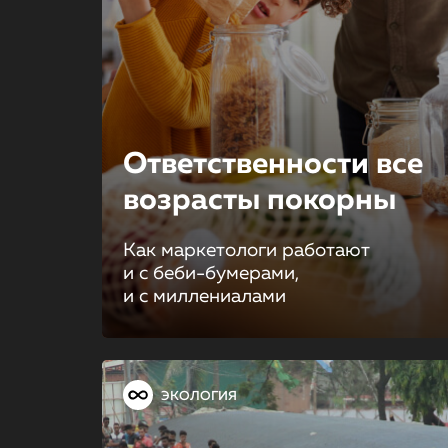
Ответственно­сти все
возрасты покорны
Как маркетологи работают
и с беби-бумерами,
и с миллениалами
ЭКОЛОГИЯ