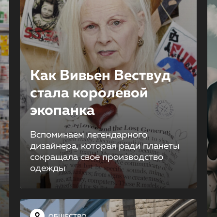
Как Вивьен Вествуд
стала королевой
экопанка
Вспоминаем легендарного
дизайнера, которая ради планеты
сокращала свое производство
одежды
ОБЩЕСТВО