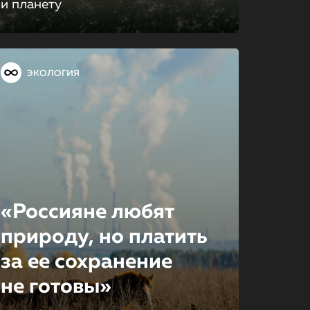
и планету
ЭКОЛОГИЯ
«Россияне любят
природу, но платить
за ее сохране­ние
не готовы»