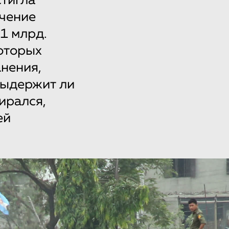
стигла
ечение
1 млрд.
оторых
анения,
выдержит ли
ирался,
ей