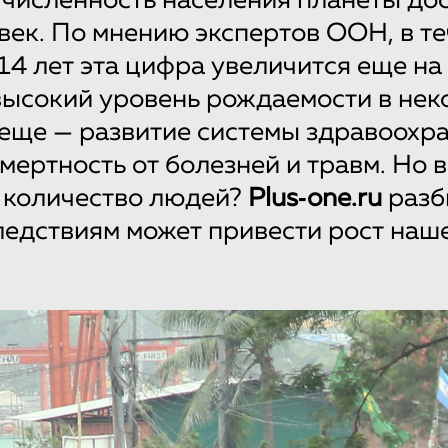
 численность населения планеты до
век. По мнению экспертов ООН, в т
4 лет эта цифра увеличится еще на 
ысокий уровень рождаемости в нек
 еще — развитие системы здравоохр
мертность от болезней и травм. Но 
 количество людей?
Plus‑one.ru
разб
ледствиям может привести рост наш