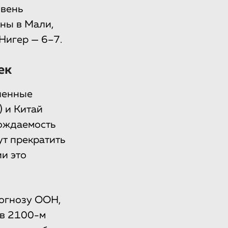
овень
ны в Мали,
Нигер — 6–7.
ек
еленные
) и Китай
рождаемость
ут прекратить
и это
рогнозу ООН,
 в 2100-м