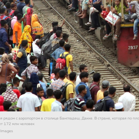
 рядом с аэропортом в столице Бангладеш, Дакке. В стране, которая по п
ет 172 млн человек
 Images