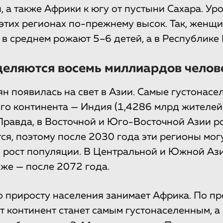
, а также Африки к югу от пустыни Сахара. Ур
этих регионах по-прежнему высок. Так, женщи
 в среднем рожают 5–6 детей, а в Республике 
деляются восемь миллиардов челов
н появилась на свет в Азии. Самые густонас
ого континента — Индия (1,4286 млрд жителей
 Правда, в Восточной и Юго-Восточной Азии 
ся, поэтому после 2030 года эти регионы мог
в рост популяции. В Центральной и Южной Ази
же — после 2072 года.
о приросту населения занимает Африка. По п
от континент станет самым густонаселенным, а