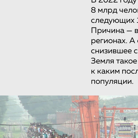
В 2022 году
8 млрд чело
следующих 1
Причина — в
регионах. А
снизившее с
Земля такое
к каким пос
популяции.