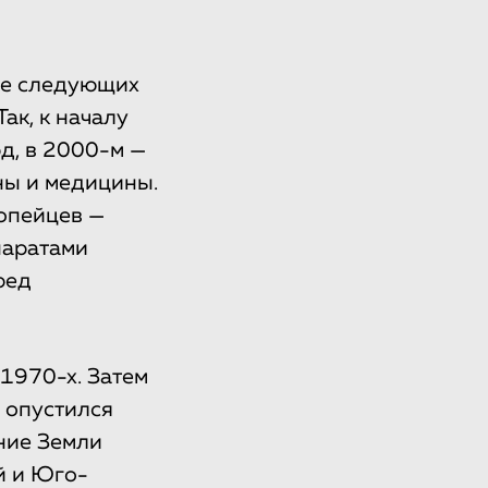
ние следующих
ак, к началу
рд, в 2000-м —
ены и медицины.
ропейцев —
паратами
ред
-1970-х. Затем
 опустился
ние Земли
й и Юго-