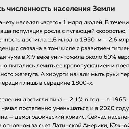
ь численность населения Земли
анету населял «всего» 1 млрд людей. В тече
наша популяция росла с пугающей скоростью. Т
нность достигла 1,6 млрд, в 1950-м — 2,6 мл
денция связана в том числе с развитием гиги
ая чума в XIV веке уничтожила около 60% ев
но пытались лечить ее кровопусканием и пре
еного жемчуга. А хирурги начали мыть руки пе
ерации лишь в середине 1800-х.
селения достигли пика — 2,1% в год — в 1965
ь начал постепенно уменьшаться и в 2020 году
на — демографический кризис. Сейчас населе
в основном за счет Латинской Америки, Южно