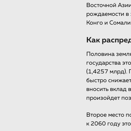
Восточной Азии
рождаемости в 
Конго и Сомали
Как распре
Половина земля
государства эт
(1,4257 млрд).
быстро снижает
вносить вклад 
произойдет поз
Второе место п
к 2060 году эт