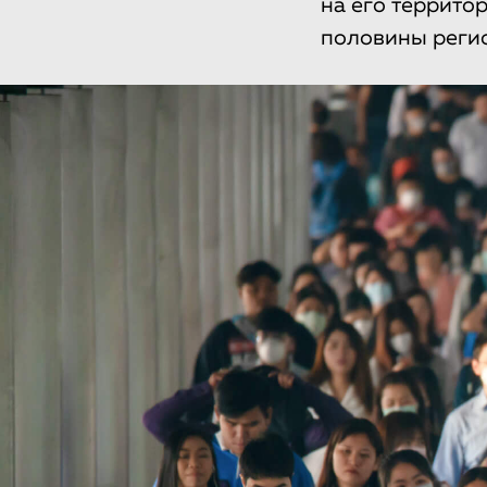
на его террито
половины регио