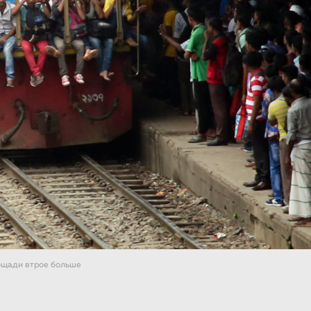
лощади втрое больше