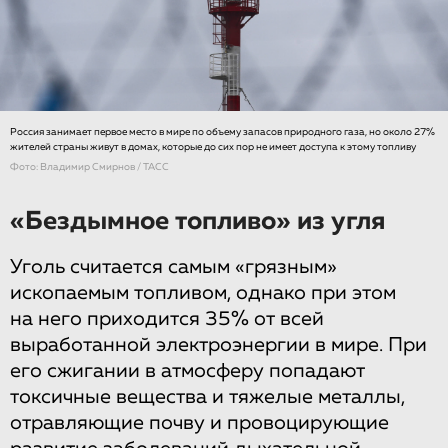
Россия занимает первое место в мире по объему запасов природного газа, но около 27%
жителей страны живут в домах, которые до сих пор не имеет доступа к этому топливу
Фото: Владимир Смирнов / ТАСС
«Бездымное топливо» из угля
Уголь считается самым «грязным»
ископаемым топливом, однако при этом
на него приходится 35% от всей
выработанной электроэнергии в мире. При
его сжигании в атмосферу попадают
токсичные вещества и тяжелые металлы,
отравляющие почву и провоцирующие