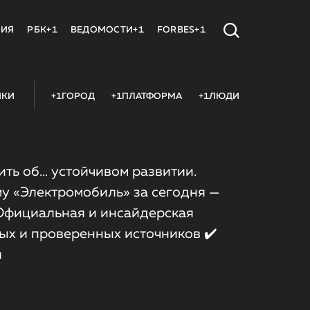
МИЯ
РБК+1
ВЕДОМОСТИ+1
FORBES+1
ИКИ
+1ГОРОД
+1ПЛАТФОРМА
+1ЛЮДИ
ить об... устойчивом развитии.
у «Электромобиль» за сегодня —
 Официальная и инсайдерская
ых и проверенных источников ✔️
я