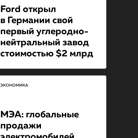
Ford открыл
в Германии свой
первый углеродно-
ней­траль­ный завод
стоимостью $2 млрд
ЭКОНОМИКА
МЭА: глобальные
продажи
электромобилей