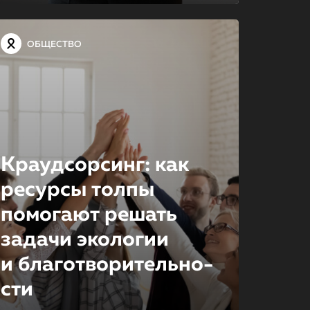
ОБЩЕСТВО
Краудсорсинг: как
ресурсы толпы
помогают решать
задачи экологии
и благотвори­тель­но­
сти