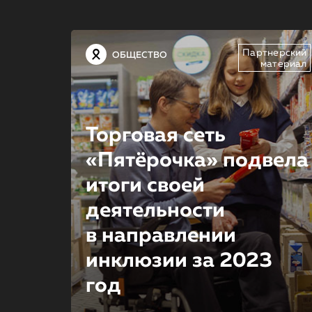
Партнерский
ОБЩЕСТВО
материал
Торговая сеть
«Пятёрочка» подвела
итоги своей
деятельности
в направлении
инклюзии за 2023
год