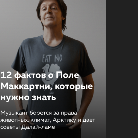
12 фактов о Поле
Маккартни, которые
нужно знать
Музыкант борется за права
животных, климат, Арктику и дает
советы Далай-ламе