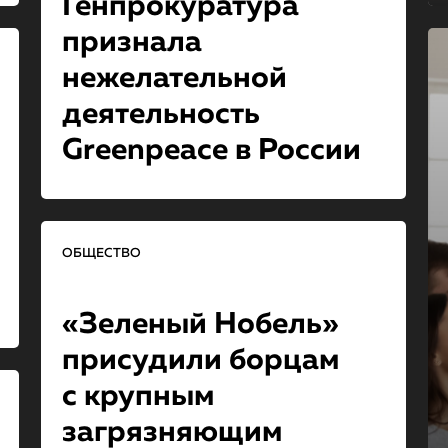
Генпрокурату­ра
признала
нежелательной
деятельность
Greenpeace в России
ОБЩЕСТВО
«Зеленый Нобель»
присудили борцам
с крупным
загрязняющим