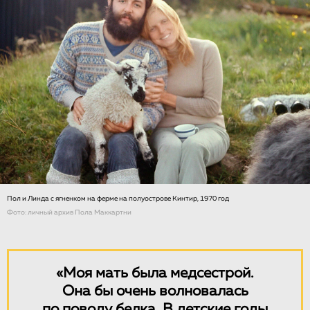
Пол и Линда с ягненком на ферме на полуострове Кинтир, 1970 год
Фото: личный архив Пола Маккартни
«Моя мать была медсестрой.
Она бы очень волновалась
по поводу белка. В детские годы