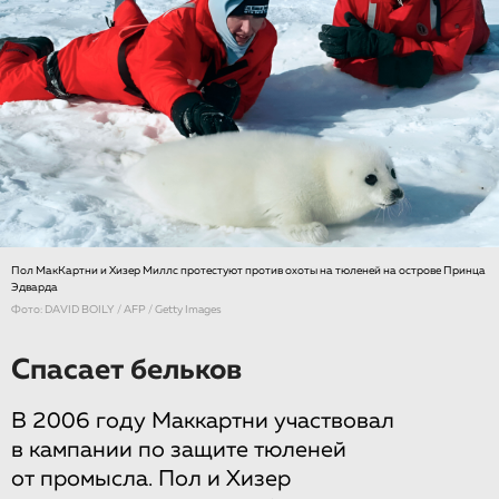
Пол МакКартни и Хизер Миллс протестуют против охоты на тюленей на острове Принца
Эдварда
Фото: DAVID BOILY / AFP / Getty Images
Спасает бельков
В 2006 году Маккартни участвовал
в кампании по защите тюленей
от промысла. Пол и Хизер