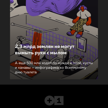
2,3 млрд землян не могут
вымыть руки с мылом
А еще 500 млн ходят по нужде в поле, кусты
и канавы — инфографика ко Всемирному
дню туалета