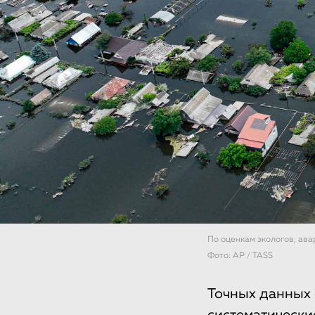
По оценкам экологов, ава
Фото: AP / TASS
Точных данных 