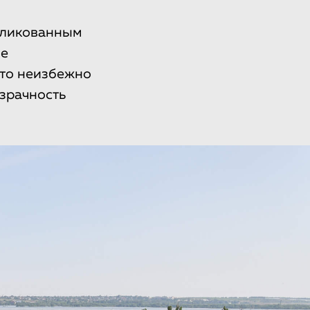
убликованным
ше
Это неизбежно
зрачность