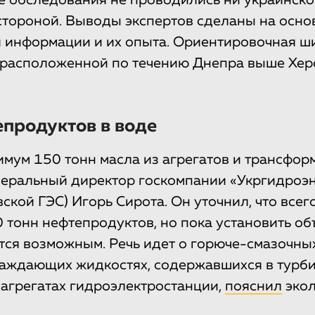
е обследования не проводились ни украинско
стороной. Выводы экспертов сделаны на осн
 информации и их опыта. Ориентировочная ш
 расположенной по течению Днепра выше Херс
продуктов в воде
имум 150 тонн масла из агрегатов и трансфор
неральный директор госкомпании «Укргидроэ
ской ГЭС) Игорь Сирота. Он уточнил, что всег
 тонн нефтепродуктов, но пока установить об
тся возможным. Речь идет о горюче-смазочны
лаждающих жидкостях, содержавшихся в турб
 агрегатах гидроэлектростанции,
пояснил
экол