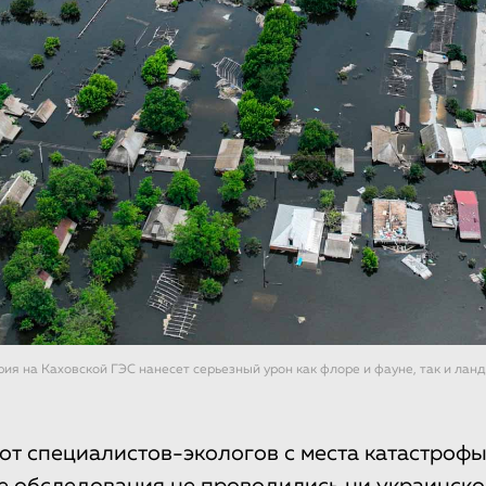
рия на Каховской ГЭС нанесет серьезный урон как флоре и фауне, так и лан
от специалистов-экологов с места катастрофы 