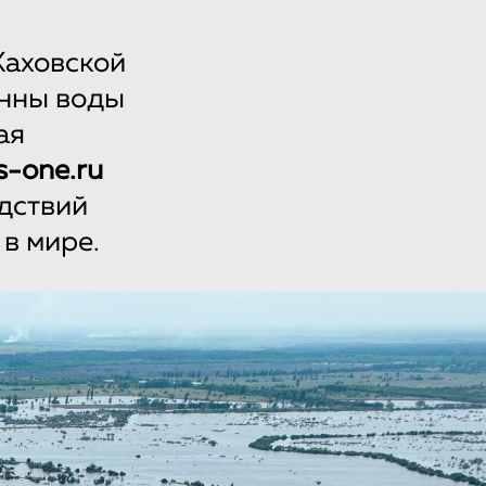
Каховской
онны воды
ая
s-one.ru
дствий
в мире.