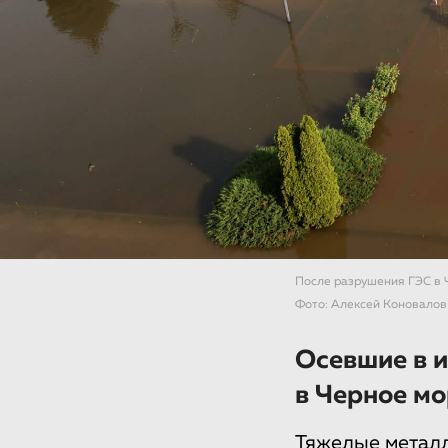
После разрушения ГЭС в 
Фото: Алексей Коновалов
Осевшие в 
в Черное мо
Тяжелые металл