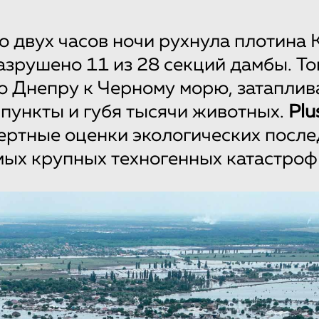
о двух часов ночи рухнула плотина 
азрушено 11 из 28 секций дамбы. Т
о Днепру к Черному морю, затаплив
пункты и губя тысячи животных.
Plu
ертные оценки экологических после
мых крупных техногенных катастроф 