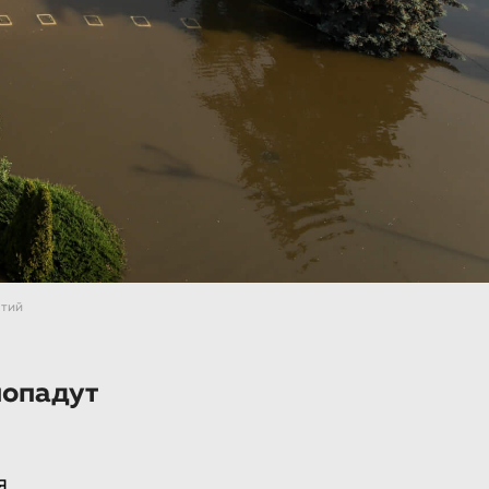
ятий
попадут
я