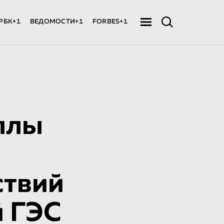
РБК+1
ВЕДОМОСТИ+1
FORBES+1
ллы
ствий
й ГЭС