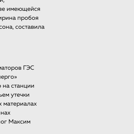
й,
ове имеющейся
ирина пробоя
она, составила
маторов ГЭС
нерго»
о на станции
ъем утечки
х материалах
инах
ог Максим