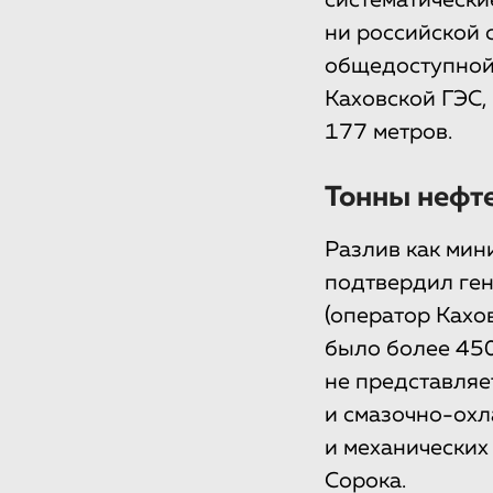
систематически
ни российской 
общедоступной
Каховской ГЭС,
177 метров.
Тонны нефте
Разлив как мин
подтвердил ге
(оператор Кахов
было более 450
не представляе
и смазочно-ох
и механических
Сорока.