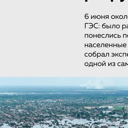
6 июня окол
ГЭС: было р
понеслись п
населенные 
собрал эксп
одной из са