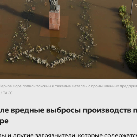
Черное море попали токсины и тяжелые металлы с промышленных предпри
 / ТАСС
иле вредные выбросы производств 
ре
ы и другие загрязнители, которые содержатс