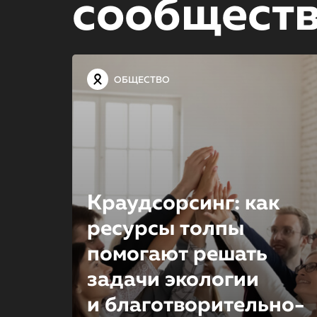
сообщест
ОБЩЕСТВО
Краудсорсинг: как
ресурсы толпы
помогают решать
задачи экологии
и благотвори­тель­но­