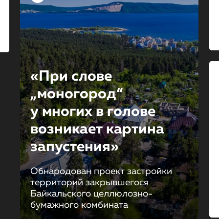
«При слове
„моногород“
у многих в голове
возникает картина
запустения»
Обнародован проект застройки
территорий закрывшегося
Байкальского целлюлозно-
бумажного комбината