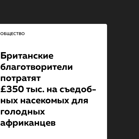
ОБЩЕСТВО
Британские
благотворите­ли
потратят
£350 тыс. на съе­доб­
ных насекомых для
голодных
африканцев