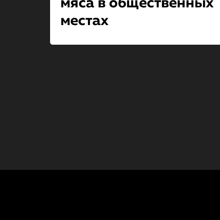
мяса в общественных
местах