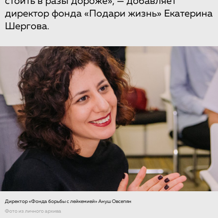
стоить в разы дороже», — добавляет
директор фонда «Подари жизнь» Екатерина
Шергова.
Директор «Фонда борьбы с лейкемией» Ануш Овсепян
Фото из личного архива