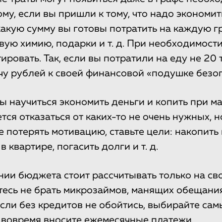
му, если вы пришли к тому, что надо экономит
какую сумму вы готовы потратить на каждую г
вую химию, подарки и т. д. При необходимост
ровать. Так, если вы потратили на еду не 20 т
чу рублей к своей финансовой «подушке безоп
ы научиться экономить деньги и копить при м
тся отказаться от каких-то не очень нужных, 
 потерять мотивацию, ставьте цели: накопить 
в квартире, погасить долги и т. д.
ии бюджета стоит рассчитывать только на сво
тесь не брать микрозаймов, манящих обещани
Если без кредитов не обойтись, выбирайте са
вовремя вносите ежемесячные платежи.