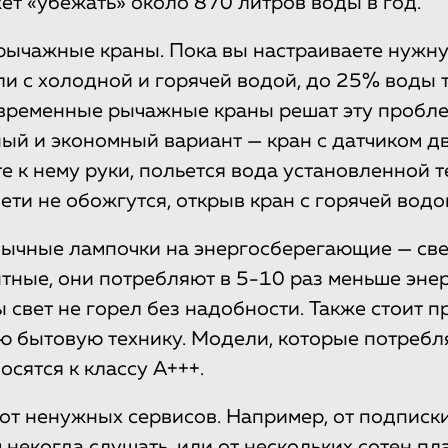
ет «убежать» около 870 литров воды в год.
рычажные краны. Пока вы настраиваете нужну
ли с холодной и горячей водой, до 25% воды 
временные рычажные краны решат эту пробле
ый и экономный вариант — кран с датчиком д
е к нему руки, польется вода установленной т
ети не обожгутся, открыв кран с горячей водо
бычные лампочки на энергосберегающие — св
ные, они потребляют в 5-10 раз меньше энер
бы свет не горел без надобности. Также стоит 
ю бытовую технику. Модели, которые потреб
осятся к классу A+++.
от ненужных сервисов. Например, от подписки
 некогда слушать, или от нескольких сотен пл