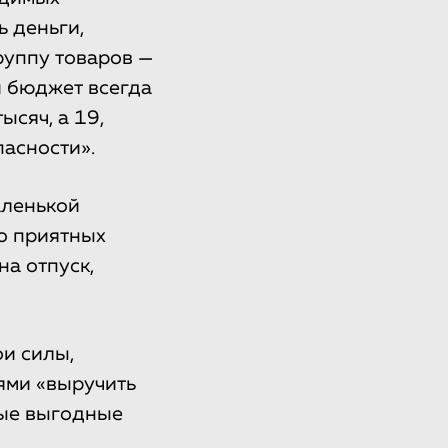
ь деньги,
руппу товаров —
и бюджет всегда
ысяч, а 19,
асности».
аленькой
но приятных
на отпуск,
и силы,
ями «выручить
мые выгодные