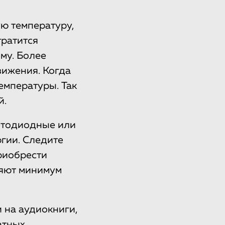
ю температуру,
тратится
му. Более
вижения. Когда
емпературы. Так
й.
етодиодные или
гии. Следите
приобрести
ляют минимум
 на аудиокниги,
атных