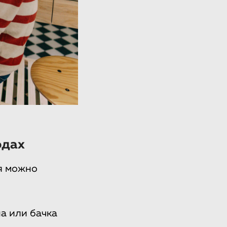
одах
я можно
а или бачка