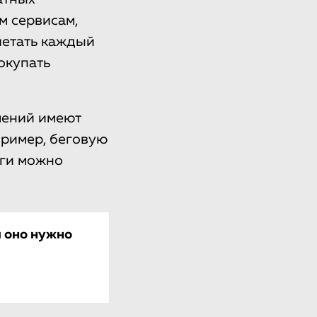
м сервисам,
летать каждый
окупать
чений имеют
пример, беговую
иги можно
м оно нужно