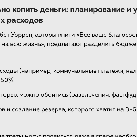
но копить деньги: планирование и 
х расходов
бет Уоррен, авторы книги «Все ваше благосос
на всю жизнь», предлагают разделить бюджет
сходы (например, коммунальные платежи, нал
 50%
оторых можно обойтись (развлечения, фастфуд и
в и создание резерва, которого хватит на 3-6
е траты могут появиться даже в графе необх