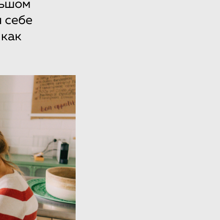
льшом
 себе
 как