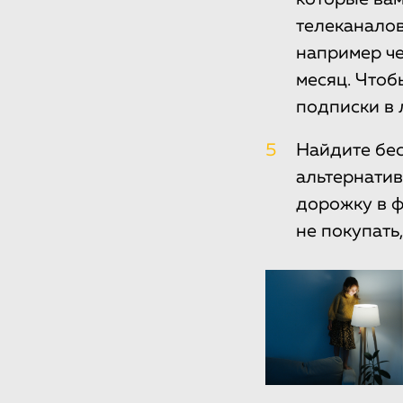
телеканалов
например че
месяц. Чтоб
подписки в 
5
Найдите бес
альтернатив
дорожку в ф
не покупать