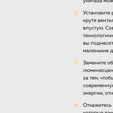
унитаза мож
2
Установите 
крутя венти
впустую. Со
технологичн
вы поднесет
маленькие д
3
Замените о
люминесцент
за тем, что
современну
энергии, отн
4
Откажитесь 
которые вам