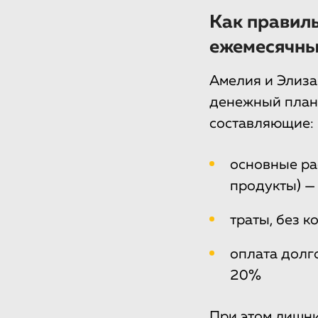
Как правиль
ежемесячны
Амелия и Элиза
денежный план 
составляющие:
основные ра
продукты) —
траты, без к
оплата долго
20%
При этом лишни