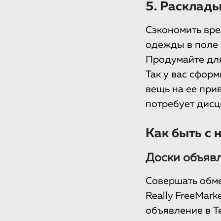
5. Расклады
Сэкономить вре
одежды в поле 
Продумайте для
Так у вас сфор
вещь на ее при
потребует дисц
Как быть с
Доски объяв
Совершать обме
Really FreeMark
объявление в T