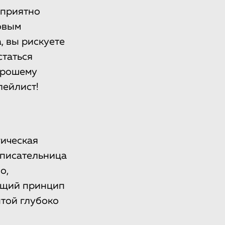
 приятно
овым
, вы рискуете
статься
орошему
лейлист!
гическая
 писательница
о,
общий принцип
ытой глубоко