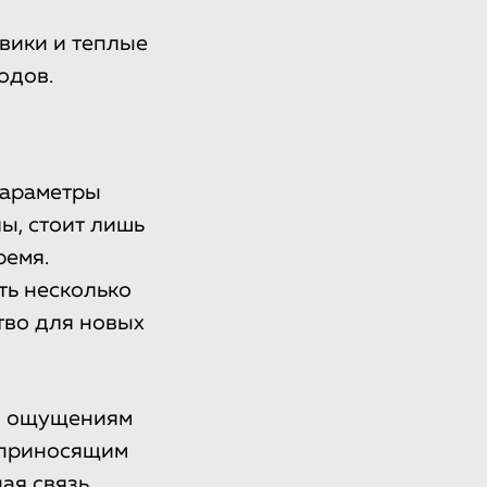
овики и теплые
одов.
Параметры
ы, стоит лишь
ремя.
ть несколько
тво для новых
им ощущениям
и приносящим
ая связь.