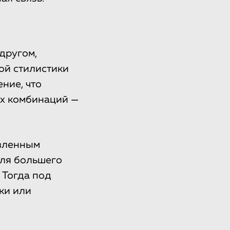
другом,
ой стилистики
ние, что
ых комбинаций —
авленным
Для большего
 Тогда под
ки или