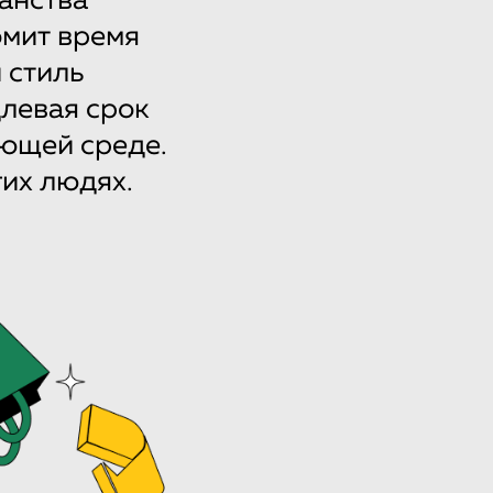
анства
омит время
 стиль
левая срок
ающей среде.
гих людях.