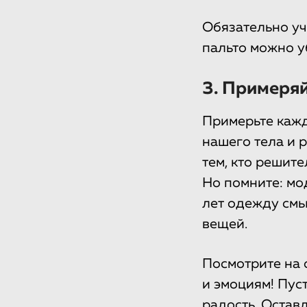
Обязательно уч
пальто можно у
3. Примеря
Примерьте кажд
нашего тела и 
тем, кто решит
Но помните: мо
лет одежду смы
вещей.
Посмотрите на 
и эмоциям! Пус
радость. Оставл