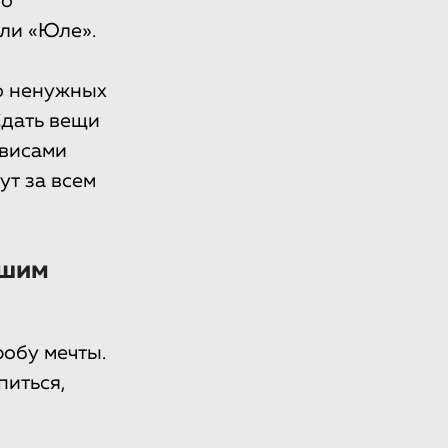
но
или «Юле».
во ненужных
Сдать вещи
рвисами
ут за всем
ошим
робу мечты.
питься,