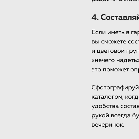
4. Составля
Если иметь в г
вы сможете сос
и цветовой гру
«нечего надеть
это поможет оп
Сфотографируйт
каталогом, ког
удобства соста
рукой всегда б
вечеринок.