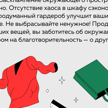
 расхламление окружающего простр
но. Отсутствие хаоса в шкафу сэкон
родуманный гардероб улучшит ваши
е. Не выбрасывайте ненужное! Прод
их вещей, вы заботитесь об окруж
ом на благотворительность — о дру