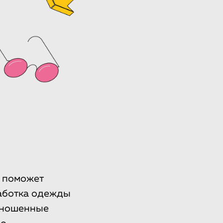
о поможет
аботка одежды
поношенные