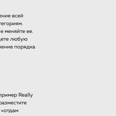
ение всей
тегориям.
е меняйте ее.
дете любую
нение порядка
ример Really
 разместите
 «отдам