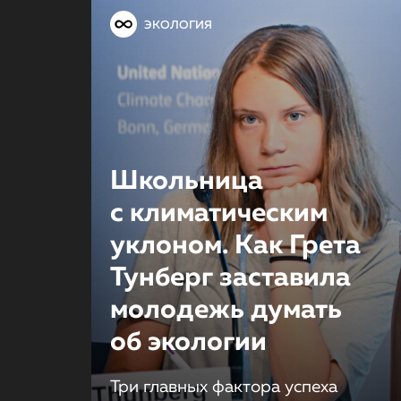
ЭКОЛОГИЯ
Школьница
с климатическим
уклоном. Как Грета
Тунберг заставила
молодежь думать
об экологии
Три главных фактора успеха