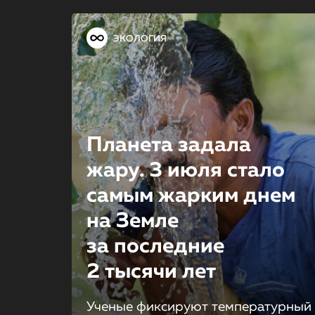
ЭКОЛОГИЯ
Планета задала
жару. 3 июля стало
самым жарким днем
на Земле
за последние
2 тысячи лет
Ученые фиксируют температурный