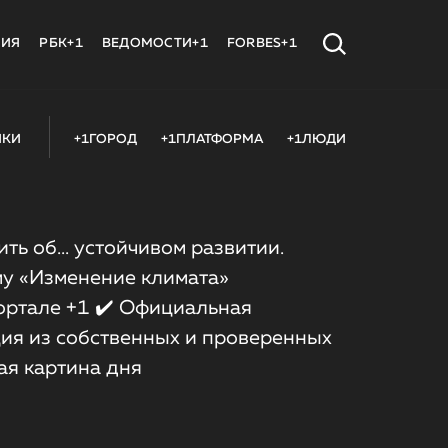
МИЯ
РБК+1
ВЕДОМОСТИ+1
FORBES+1
ИКИ
+1ГОРОД
+1ПЛАТФОРМА
+1ЛЮДИ
ить об... устойчивом развитии.
му «Изменение климата»
портале +1 ✔️ Официальная
ия из собственных и проверенных
ая картина дня