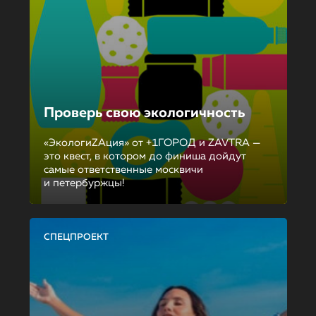
Проверь свою экологичность
«ЭкологиZAция» от +1ГОРОД и ZAVTRA —
это квест, в котором до финиша дойдут
самые ответственные москвичи
и петербуржцы!
СПЕЦПРОЕКТ