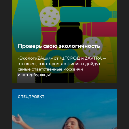
Проверь свою экологичность
«ЭкологиZAция» от +1ГОРОД и ZAVTRA —
это квест, в котором до финиша дойдут
самые ответственные москвичи
и петербуржцы!
СПЕЦПРОЕКТ