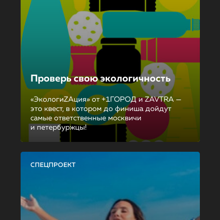
Проверь свою экологичность
«ЭкологиZAция» от +1ГОРОД и ZAVTRA —
это квест, в котором до финиша дойдут
самые ответственные москвичи
и петербуржцы!
СПЕЦПРОЕКТ