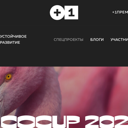
+1ПРЕ
УСТОЙЧИВОЕ
СПЕЦПРОЕКТЫ
БЛОГИ
УЧАСТН
РАЗВИТИЕ
COCUP 20