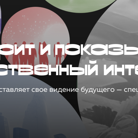
рит и показ
ственный инт
тавляет свое видение будущего — спец