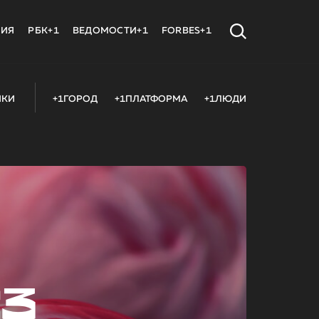
МИЯ
РБК+1
ВЕДОМОСТИ+1
FORBES+1
ИКИ
+1ГОРОД
+1ПЛАТФОРМА
+1ЛЮДИ
23