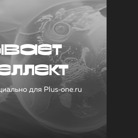
ывает
еллект
иально для Plus‑one.ru