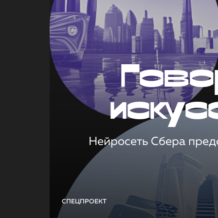
Гово
искус
Нейросеть Сбера предс
СПЕЦПРОЕКТ