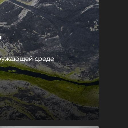
т
кружающей среде