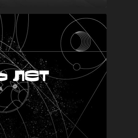
ь лет