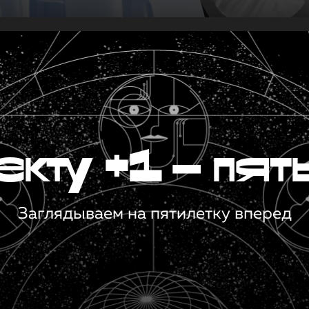
кту +1 — пят
Заглядываем на пятилетку вперед