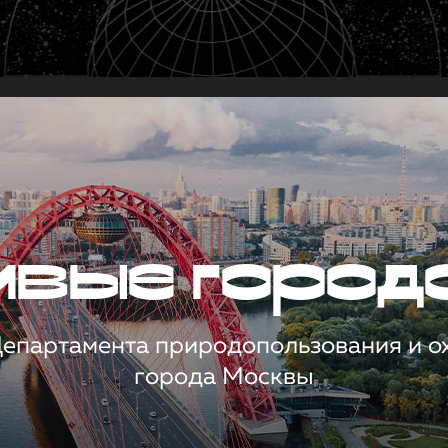
чивые город
 Департамента природопользования и 
города Москвы