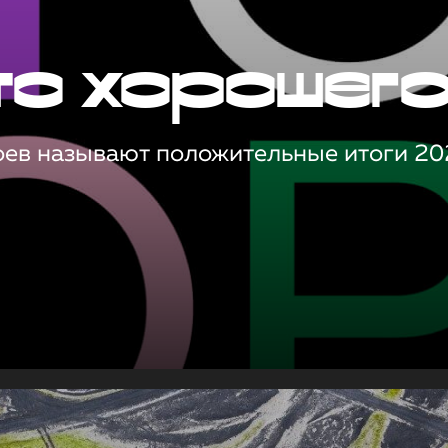
то хорошег
оев называют положительные итоги 20