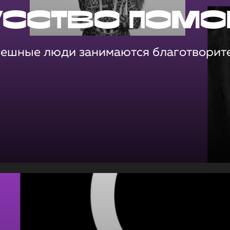
усство помо
пешные люди занимаются благотворит