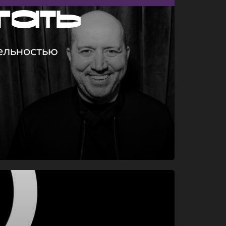
гать
ельностью