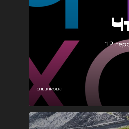
Ч
12 гер
СПЕЦПРОЕКТ