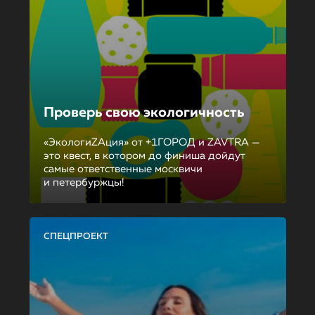
Проверь свою экологичность
«ЭкологиZAция» от +1ГОРОД и ZAVTRA —
это квест, в котором до финиша дойдут
самые ответственные москвичи
и петербуржцы!
СПЕЦПРОЕКТ