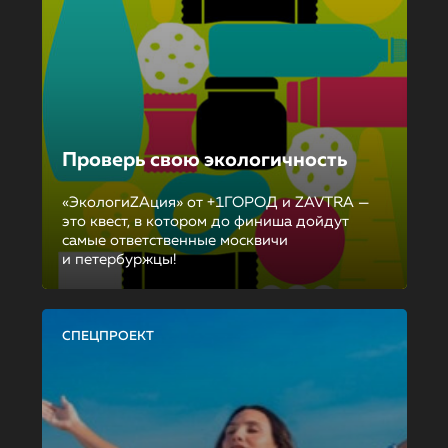
Проверь свою экологичность
«ЭкологиZAция» от +1ГОРОД и ZAVTRA —
это квест, в котором до финиша дойдут
самые ответственные москвичи
и петербуржцы!
СПЕЦПРОЕКТ