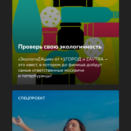
Проверь свою экологичность
«ЭкологиZAция» от +1ГОРОД и ZAVTRA —
это квест, в котором до финиша дойдут
самые ответственные москвичи
и петербуржцы!
СПЕЦПРОЕКТ