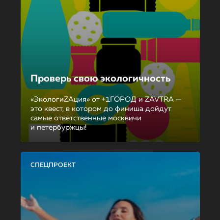
Проверь свою экологичность
«ЭкологиZAция» от +1ГОРОД и ZAVTRA —
это квест, в котором до финиша дойдут
самые ответственные москвичи
и петербуржцы!
СПЕЦПРОЕКТ