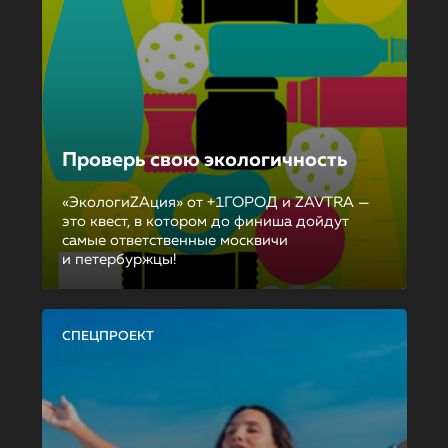
Проверь свою экологичность
«ЭкологиZAция» от +1ГОРОД и ZAVTRA —
это квест, в котором до финиша дойдут
самые ответственные москвичи
и петербуржцы!
СПЕЦПРОЕКТ