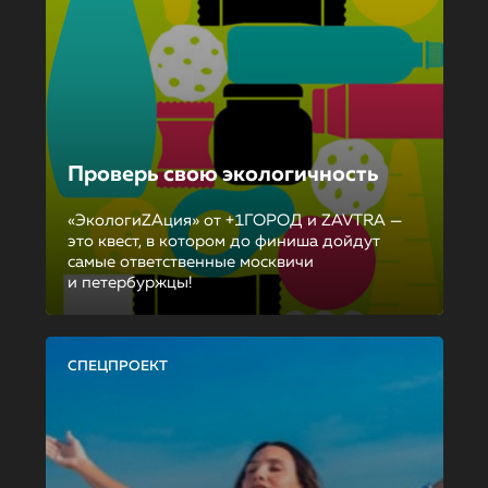
Проверь свою экологичность
«ЭкологиZAция» от +1ГОРОД и ZAVTRA —
это квест, в котором до финиша дойдут
самые ответственные москвичи
и петербуржцы!
СПЕЦПРОЕКТ