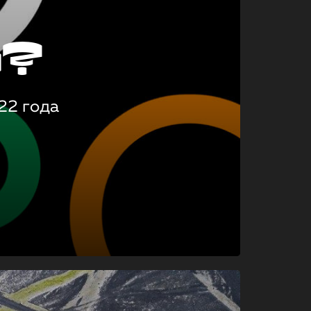
о?
22 года