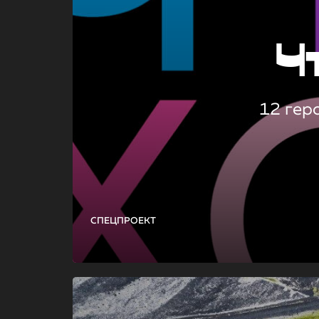
Ч
12 гер
СПЕЦПРОЕКТ