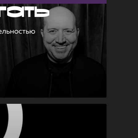
гать
ельностью