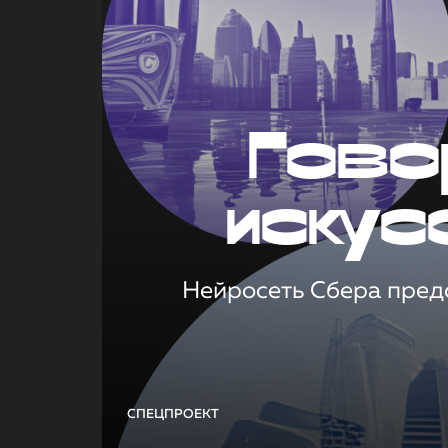
Гово
искус
Нейросеть Сбера предс
СПЕЦПРОЕКТ