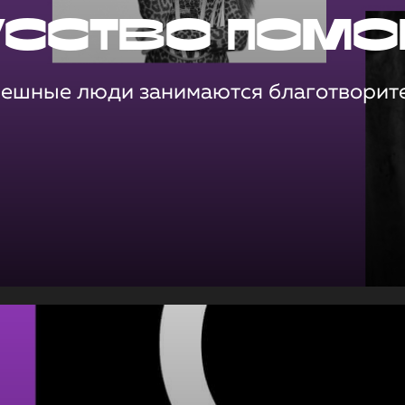
усство помо
пешные люди занимаются благотворит