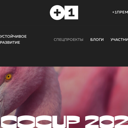
+1ПРЕ
УСТОЙЧИВОЕ
СПЕЦПРОЕКТЫ
БЛОГИ
УЧАСТН
РАЗВИТИЕ
COCUP 20