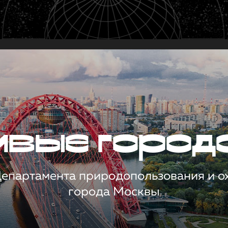
чивые город
 Департамента природопользования и 
города Москвы