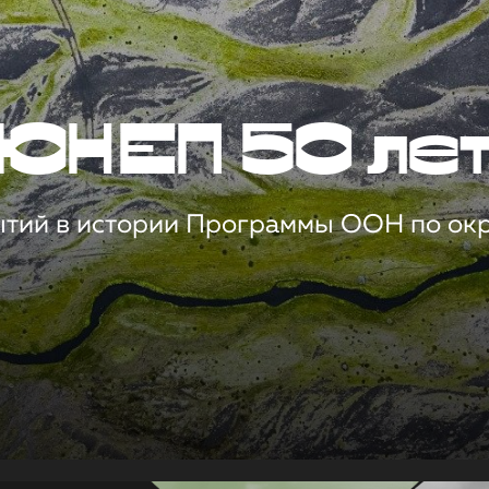
ЮНЕП 50 ле
ытий в истории Программы ООН по о