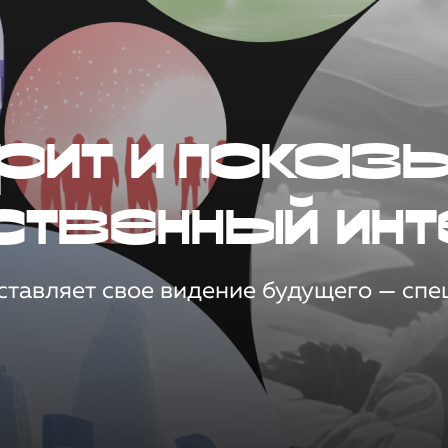
рит и показ
ственный инт
тавляет свое видение будущего — спец