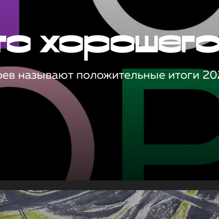
то хорошег
оев называют положительные итоги 20