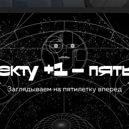
кту +1 — пят
Заглядываем на пятилетку вперед