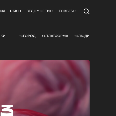
МИЯ
РБК+1
ВЕДОМОСТИ+1
FORBES+1
ИКИ
+1ГОРОД
+1ПЛАТФОРМА
+1ЛЮДИ
23