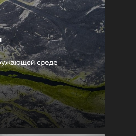
т
кружающей среде