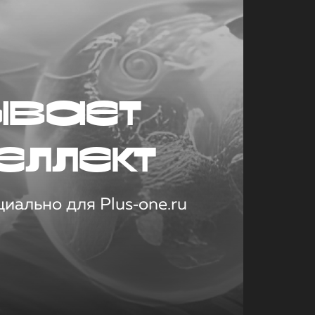
ывает
еллект
иально для Plus‑one.ru