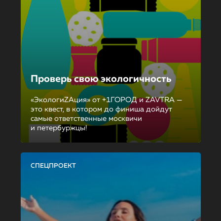
Проверь свою экологичность
«ЭкологиZAция» от +1ГОРОД и ZAVTRA —
это квест, в котором до финиша дойдут
самые ответственные москвичи
и петербуржцы!
СПЕЦПРОЕКТ