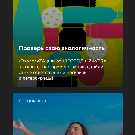
Проверь свою экологичность
«ЭкологиZAция» от +1ГОРОД и ZAVTRA —
это квест, в котором до финиша дойдут
самые ответственные москвичи
и петербуржцы!
СПЕЦПРОЕКТ