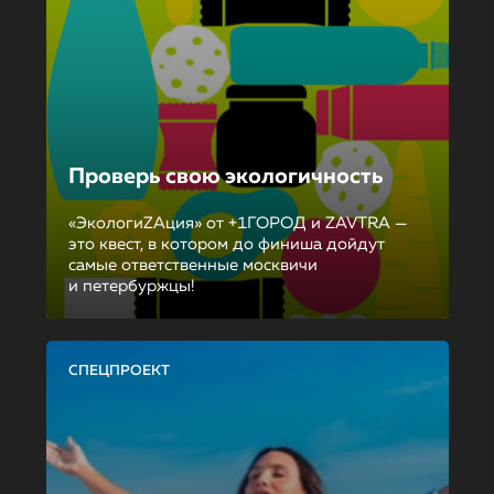
Проверь свою экологичность
«ЭкологиZAция» от +1ГОРОД и ZAVTRA —
это квест, в котором до финиша дойдут
самые ответственные москвичи
и петербуржцы!
СПЕЦПРОЕКТ