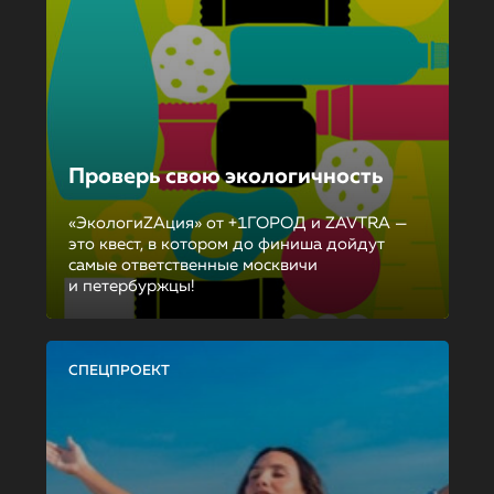
Проверь свою экологичность
«ЭкологиZAция» от +1ГОРОД и ZAVTRA —
это квест, в котором до финиша дойдут
самые ответственные москвичи
и петербуржцы!
СПЕЦПРОЕКТ