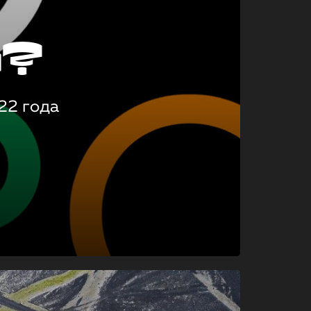
о?
22 года