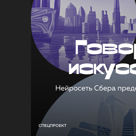
Гово
искус
Нейросеть Сбера предс
СПЕЦПРОЕКТ