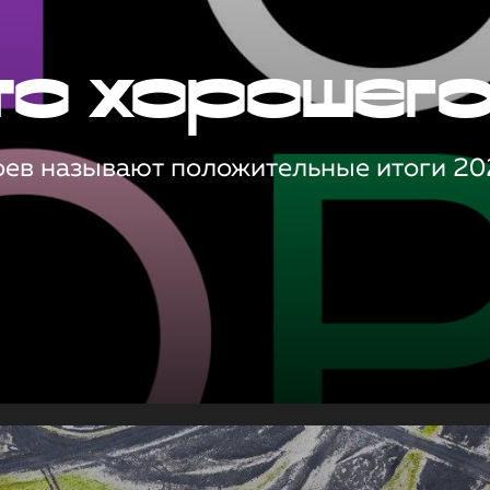
то хорошег
оев называют положительные итоги 20