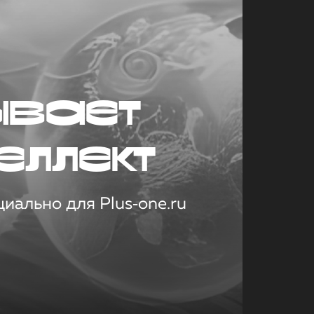
ывает
еллект
иально для Plus‑one.ru