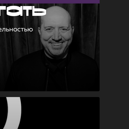
гать
ельностью