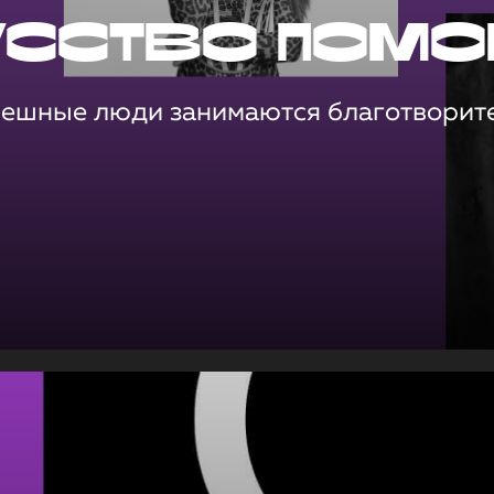
усство помо
пешные люди занимаются благотворит