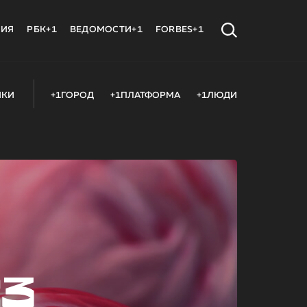
МИЯ
РБК+1
ВЕДОМОСТИ+1
FORBES+1
ИКИ
+1ГОРОД
+1ПЛАТФОРМА
+1ЛЮДИ
23