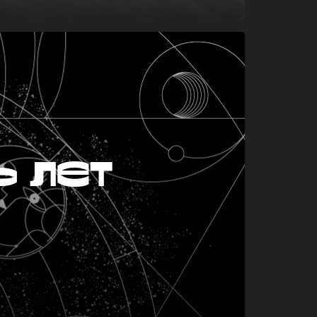
ь лет