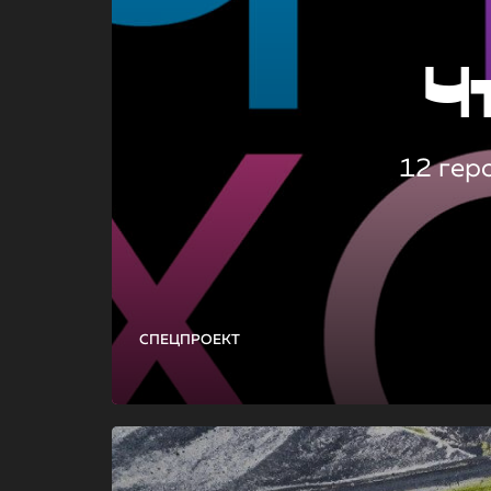
Ч
12 гер
СПЕЦПРОЕКТ