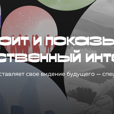
рит и показ
ственный инт
тавляет свое видение будущего — спец