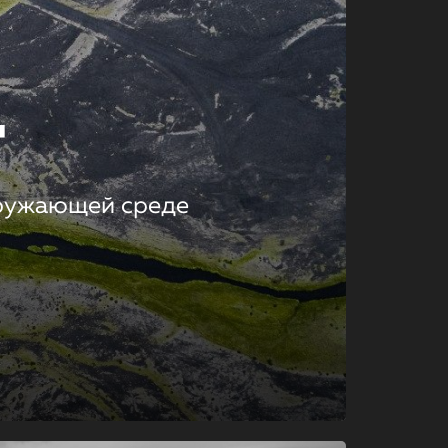
т
кружающей среде