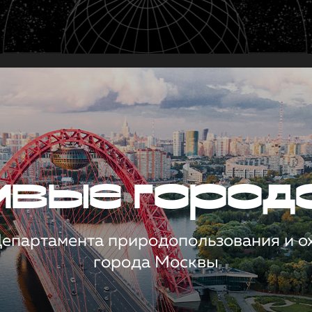
чивые город
 Департамента природопользования и 
города Москвы