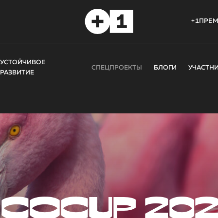
+1ПРЕ
УСТОЙЧИВОЕ
СПЕЦПРОЕКТЫ
БЛОГИ
УЧАСТН
РАЗВИТИЕ
COCUP 20