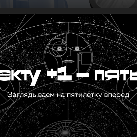
кту +1 — пят
Заглядываем на пятилетку вперед