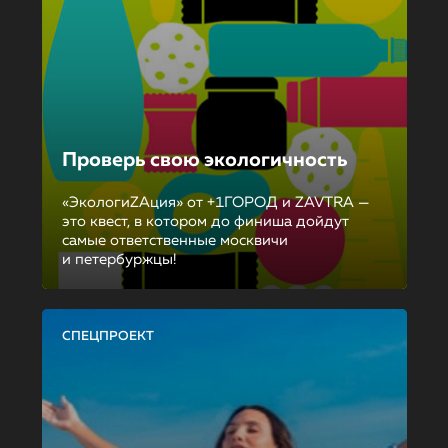
Проверь свою экологичность
«ЭкологиZAция» от +1ГОРОД и ZAVTRA —
это квест, в котором до финиша дойдут
самые ответственные москвичи
и петербуржцы!
СПЕЦПРОЕКТ