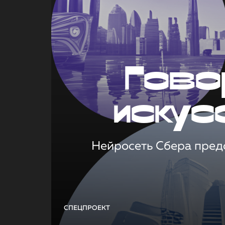
Гово
искус
Нейросеть Сбера предс
СПЕЦПРОЕКТ