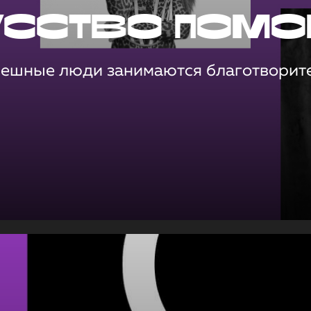
усство помо
пешные люди занимаются благотворит