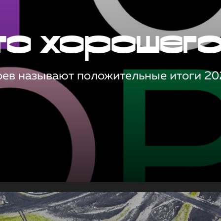
то хорошег
оев называют положительные итоги 20