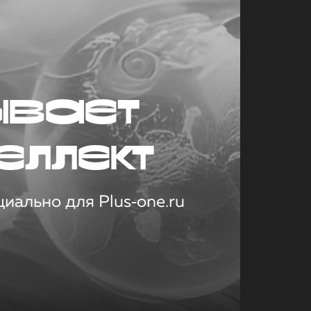
ывает
еллект
иально для Plus‑one.ru