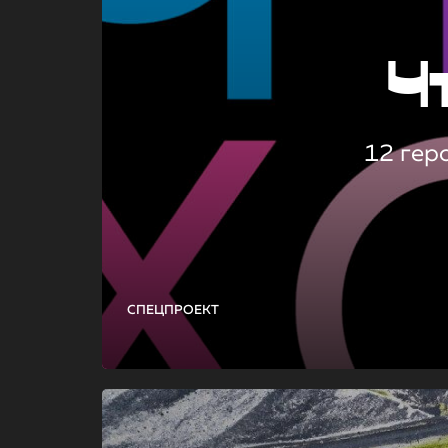
Ч
12 гер
СПЕЦПРОЕКТ