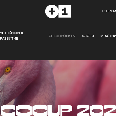
+1ПРЕ
УСТОЙЧИВОЕ
СПЕЦПРОЕКТЫ
БЛОГИ
УЧАСТН
РАЗВИТИЕ
COCUP 20