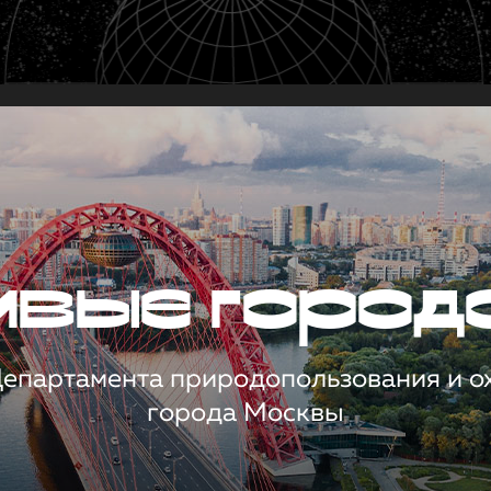
чивые город
 Департамента природопользования и 
города Москвы