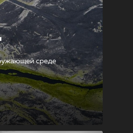
т
кружающей среде