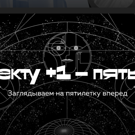
кту +1 — пят
Заглядываем на пятилетку вперед