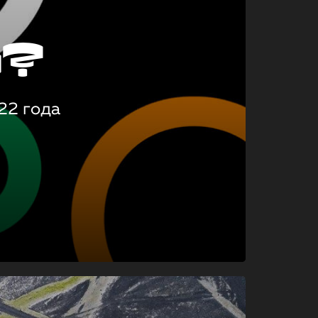
о?
22 года