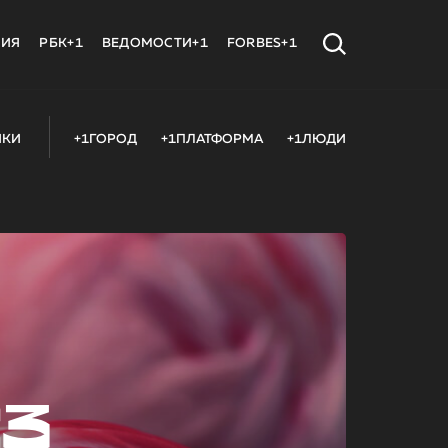
МИЯ
РБК+1
ВЕДОМОСТИ+1
FORBES+1
ИКИ
+1ГОРОД
+1ПЛАТФОРМА
+1ЛЮДИ
23