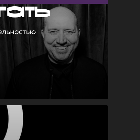
гать
ельностью