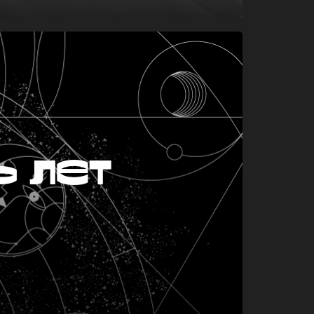
ь лет