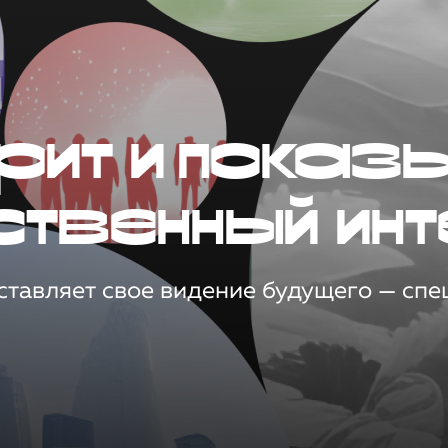
рит и показ
ственный инт
тавляет свое видение будущего — спец