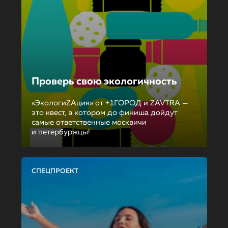
Проверь свою экологичность
«ЭкологиZAция» от +1ГОРОД и ZAVTRA —
это квест, в котором до финиша дойдут
самые ответственные москвичи
и петербуржцы!
СПЕЦПРОЕКТ