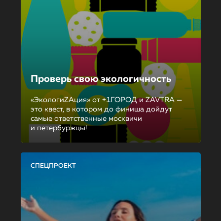
Проверь свою экологичность
«ЭкологиZAция» от +1ГОРОД и ZAVTRA —
это квест, в котором до финиша дойдут
самые ответственные москвичи
и петербуржцы!
СПЕЦПРОЕКТ