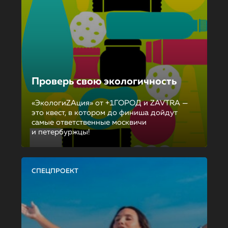
Проверь свою экологичность
«ЭкологиZAция» от +1ГОРОД и ZAVTRA —
это квест, в котором до финиша дойдут
самые ответственные москвичи
и петербуржцы!
СПЕЦПРОЕКТ