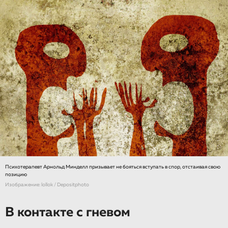
Психотерапевт Арнольд Минделл призывает не бояться вступать в спор, отстаивая свою
позицию
Изображение: lollok / Depositphoto
В контакте с гневом