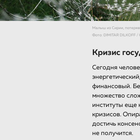
Малыш из Сирии, потеряв
Фото: DIMITAR DILKOFF / 
Кризис гос
Сегодня челове
энергетический
финансовый. Бе
множество слож
институты еще 
кризисов. Опир
достичь консен
не получится.