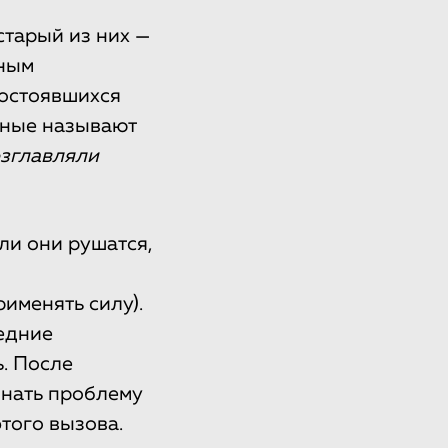
старый из них —
щным
состоявшихся
еные называют
озглавляли
ли они рушатся,
именять силу).
едние
. После
знать проблему
того вызова.