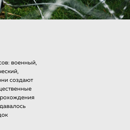
сов: военный,
ческий,
они создают
щественные
 прохождения
удавалось
док