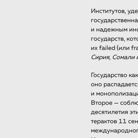
Институтов, уд
государственна
и надежным инс
государств, ко
их failed (или fr
Сирия, Сомали и
Государство как
оно распадаетс
и монополизаци
Второе — соблю
десятилетия эт
терактов 11 се
международного