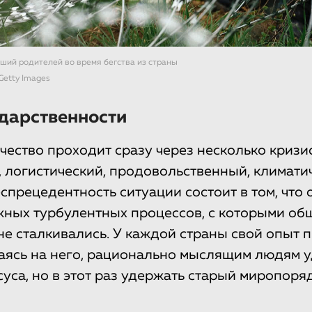
ший родителей во время бегства из страны
Getty Images
ударственности
чество проходит сразу через несколько кризи
, логистический, продовольственный, климати
спрецедентность ситуации состоит в том, что 
ных турбулентных процессов, с которыми об
не сталкивались. У каждой страны свой опыт
аясь на него, рационально мыслящим людям 
суса, но в этот раз удержать старый миропоря