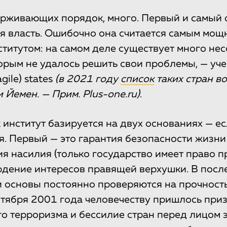
ерживающих порядок, много. Первый и самый 
я власть. Ошибочно она считается самым мо
титутом: на самом деле существует много не
торым не удалось решить свои проблемы, — уч
agile) states
(в 2021 году
список
таких стран в
 Йемен. — Прим. Plus-one.ru)
.
 институт базируется на двух основаниях — ес
я. Первый — это гарантия безопасности жизни
я насилия (только государство имеет право пр
дение интересов правящей верхушки. В посл
и основы постоянно проверяются на прочность
нтября 2001 года человечеству пришлось при
 терроризма и бессилие стран перед лицом э