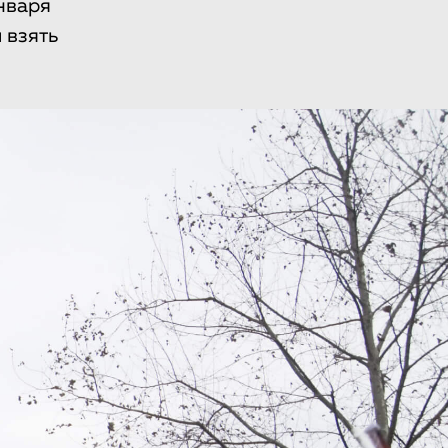
нваря
 взять