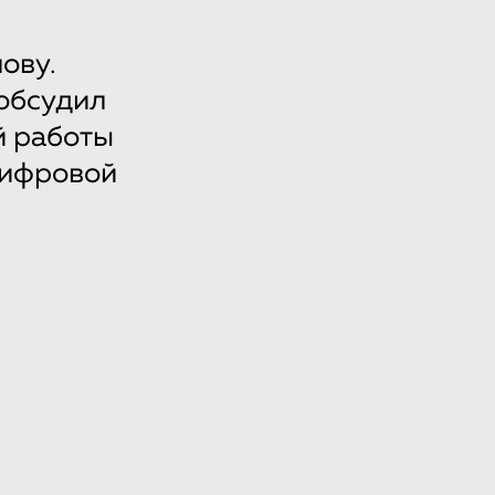
ову.
обсудил
й работы
цифровой