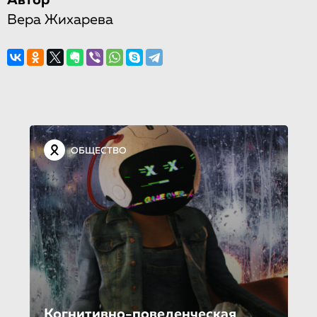
Автор
Вера Жихарева
ОБЩЕСТВО
Когнитивно-по­ве­ден­че­ская