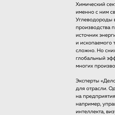
Химический сек
именно с ним с
Углеводороды в
производства п
источник энерг
и ископаемого 
сложно. Но сни
глобальный эфф
многих произво
Эксперты «Дело
для отрасли. О
на предприятия
например, упра
интеллекта, ви