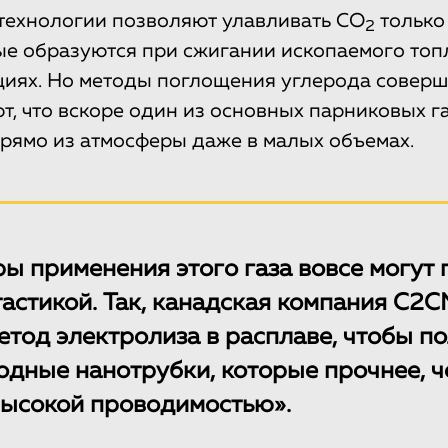
технологии позволяют улавливать СО
только
2
ые образуются при сжигании ископаемого топ
циях. Но методы поглощения углерода соверш
т, что вскоре один из основных парниковых г
прямо из атмосферы даже в малых объемах.
ы применения этого газа вовсе могут 
астикой. Так, канадская компания С2C
етод электролиза в расплаве, чтобы по
дные нанотрубки, которые прочнее, че
высокой проводимостью».