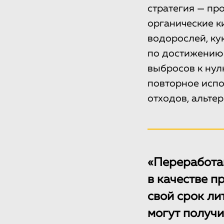
стратегия — про
органические к
водорослей, кук
по достижению 
выбросов к нул
повторное испо
отходов, альте
«Переработа
в качестве п
свой срок л
могут получи