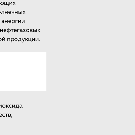
ующих
солнечных
 энергии
 нефтегазовых
ой продукции.
у
иоксида
ств,