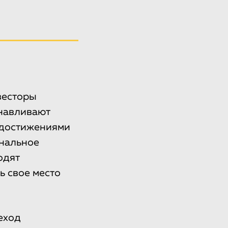
весторы
анавливают
 достижениями
ональное
одят
ь свое место
еход