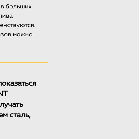
 в больших
лива
енствуются.
азов можно
показаться
NT
лучать
м сталь,