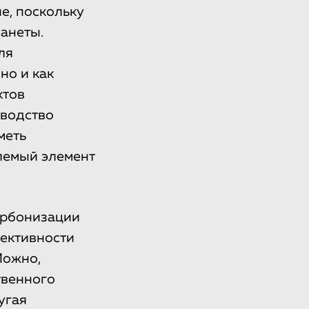
е, поскольку
анеты.
ля
но и как
ктов
зводство
меть
млемый элемент
арбонизации
фективности
Можно,
твенного
угая