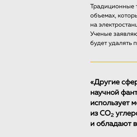
Традиционные 
объемах, котор
на электростан
Ученые заявляю
будет удалять 
«Другие сфер
научной фант
использует м
из СО
углеро
2
и обладают 