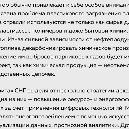
тор обычно привлекает к себе особое внимани
вязана проблема пластикового загрязнения пл
 отрасли используются не только как сырье д
ластмассы, полимеров и даже бытовой химии, 
ии. Из-за сильной зависимости от нефтепроду
топлива декарбонизировать химическое прои
жение им выбросов парниковых газов будет и
ект, так как химическая продукция — неотъе
дственных цепочек.
йта» СНГ выделяют несколько стратегий дек
дна из них — повышение ресурсо- и энергоэф
х за счет применения цифровых технологий. 
влять энергопотреблением с помощью искусс
зуализации данных, прогнозной аналитики. Др