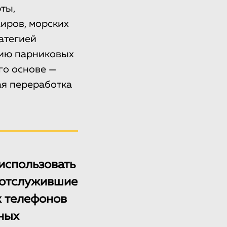
ты,
иров, морских
ратегией
нию парниковых
го основе —
ая переработка
использовать
а отслужившие
х телефонов
ных