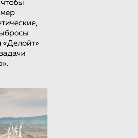
 чтобы
 мер
етические,
выбросы
и «Делойт»
 задачи
о».