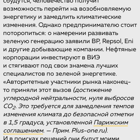
сбудутся, человечество получит
возможность перейти на возобновляемую
энергетику и замедлить климатические
изменения. Однако предпринимателю стоит
поторопиться: о намерении развивать
зеленую генерацию заявили BP, Repsol, Eni
и другие добывающие компании. Нефтяные
корпорации инвестируют в ВИЭ
и стягивают под свои знамена лучших
специалистов по зеленой энергетике.
«Авторитетные участники рынка наконец-
то приняли этот вызов
(достижение
углеродной нейтральности, нуля выбросов
CO
. Это требуется для замедления темпов
2
изменения климата до безопасной отметки
в 1,5 градуса, установленной
Парижским
соглашением
. — Прим. Plus-one.ru)
.
И в поисках решений они будут моими