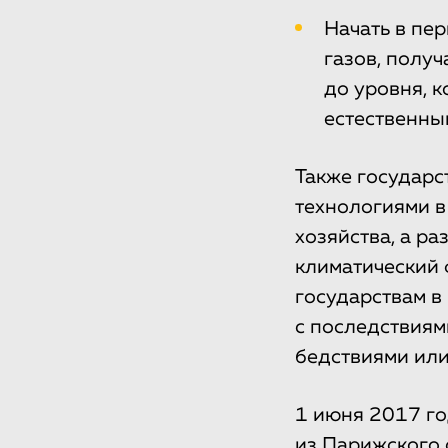
Начать в пе
газов, полу
до уровня, 
естественны
Также государс
технологиями в
хозяйства, а р
климатический
государствам в
с последствиям
бедствиями или
1 июня 2017 г
из Парижского 