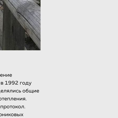
жение
 в 1992 году
делялись общие
отепления.
 протокол.
арниковых