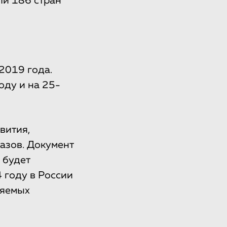
ли 186 стран
2019 года.
оду и на 25-
вития,
азов. Документ
 будет
 году в России
ляемых