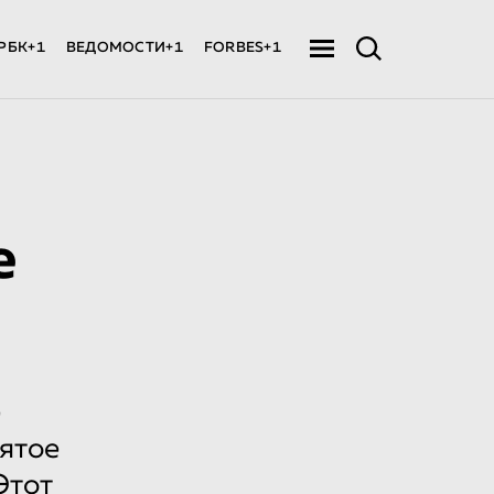
РБК+1
ВЕДОМОСТИ+1
FORBES+1
е
e
ятое
Этот