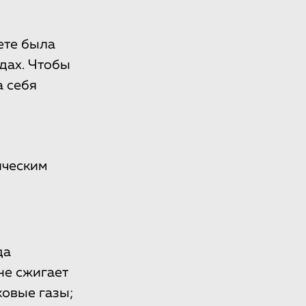
ете была
дах. Чтобы
а себя
ическим
да
не сжигает
ковые газы;