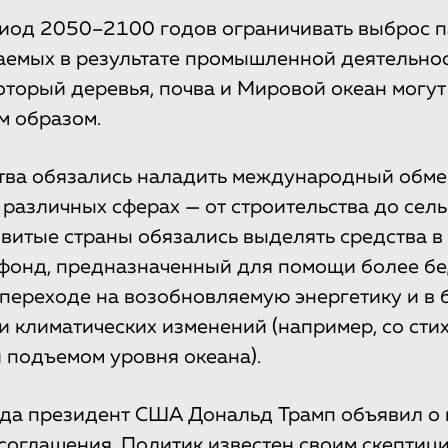
риод 2050–2100 годов ограничивать выброс 
чаемых в результате промышленной деятельнос
который деревья, почва и Мировой океан могут
м образом.
тва обязались наладить международный обм
 различных сферах — от строительства до сель
азвитые страны обязались выделять средства 
 фонд, предназначенный для помощи более б
 переходе на возобновляемую энергетику и в 
и климатических изменений (например, со ст
 подъемом уровня океана).
ода президент США Дональд Трамп объявил о
соглашения. Политик известен
своим скептиц