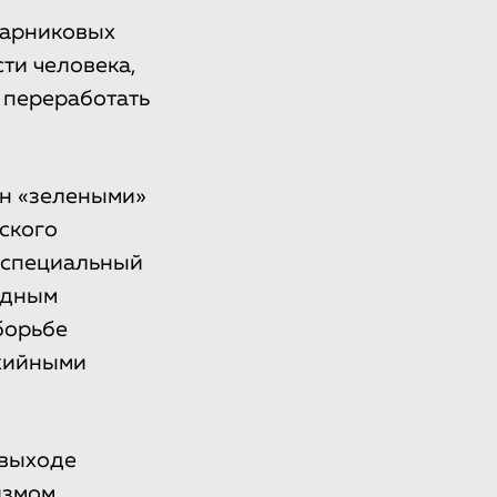
парниковых
ти человека,
 переработать
ен «зелеными»
ского
в специальный
едным
борьбе
ихийными
 выходе
измом