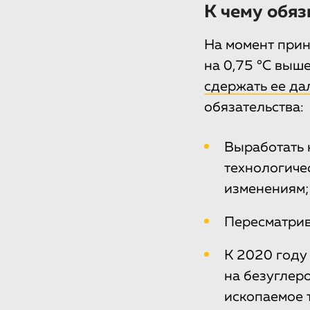
К чему обя
На момент прин
на 0,75 °С выш
сдержать ее да
обязательства:
Выработать 
технологиче
изменениям;
Пересматрив
К 2020 году
на безуглер
ископаемое 