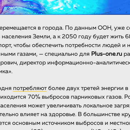
еремещается в города. По данным ООН, уже с
населения Земли, а к 2050 году будет жить 6
порт, чтобы обеспечить потребности людей и 
ными газами, — специально для
Plus-one.ru
ра
рович, директор информационно-аналитическ
ика».
годня
потребляют
более двух третей энергии в 
риходится 70% выбросов парниковых газов. Р
аселения может увеличивать локальное загря
тельно влияет на здоровье. В большинстве к
ется основным источником выбросов и местно