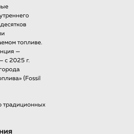
мые
утреннего
 десятков
ли
аемом топливе.
анция —
 с 2025 г.
 города
лива» (Fossil
ю традиционных
ния