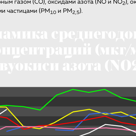
ным газом (CO), оксидами азота (NO и NO
), 
2
ми частицами (PM
и PM
).
10
2,5