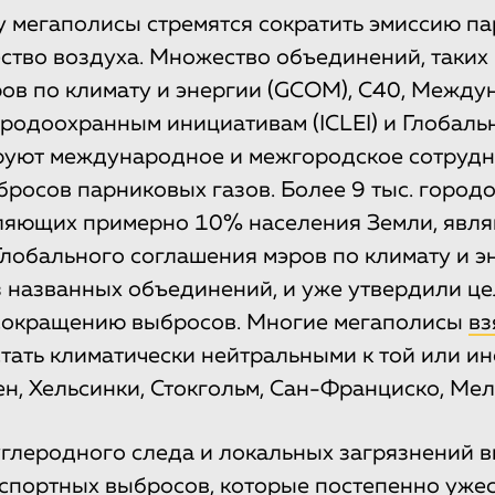
 мегаполисы стремятся сократить эмиссию па
ество воздуха. Множество объединений, таких
ов по климату и энергии (GCOM), C40, Между
родоохранным инициативам (ICLEI) и Глобаль
руют международное и межгородское сотрудн
росов парниковых газов. Более 9 тыс. городо
ляющих примерно 10% населения Земли, явля
лобального соглашения мэров по климату и э
 названных объединений, и уже утвердили ц
 сокращению выбросов. Многие мегаполисы
вз
тать климатически нейтральными к той или ин
ен, Хельсинки, Стокгольм, Сан-Франциско, Мел
глеродного следа и локальных загрязнений в
спортных выбросов, которые постепенно ужес