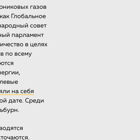
рниковых газов
 как Глобальное
народный совет
ный парламент
ичество в целях
в по всему
ются
нергии,
елевые
яли на себя
ой дате. Среди
ьбурн.
водятся
точаются.