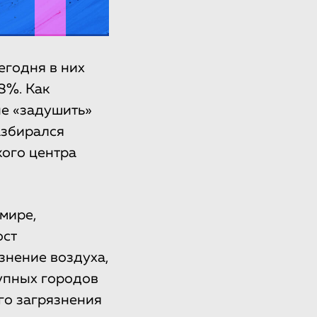
егодня в них
8%. Как
не «задушить»
збирался
ого центра
мире,
ост
знение воздуха,
рупных городов
го загрязнения