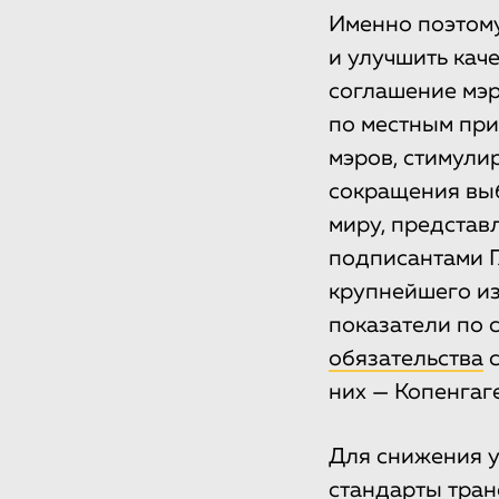
Именно поэтому
и улучшить кач
соглашение мэр
по местным при
мэров, стимули
сокращения выб
миру, представ
подписантами Г
крупнейшего из
показатели по
обязательства
с
них — Копенгаг
Для снижения у
стандарты тран