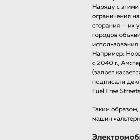
Наряду с этими
ограничения на
сгорания — их 
городов объяви
использования 
Например: Норв
с 2040 г., Амст
(запрет касает
подписали декл
Fuel Free Streets
Таким образом,
машин «альтерн
Электромоби