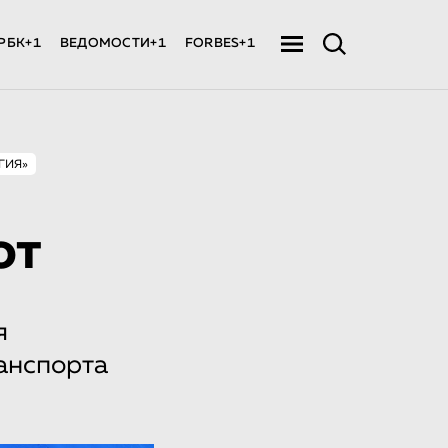
РБК+1
ВЕДОМОСТИ+1
FORBES+1
ГИЯ»
ют
я
анспорта