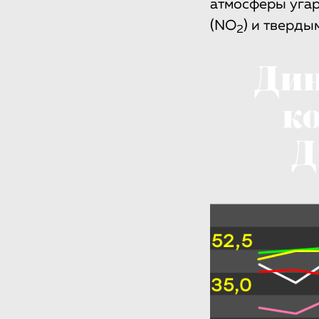
атмосферы угар
(NO
) и тверды
2