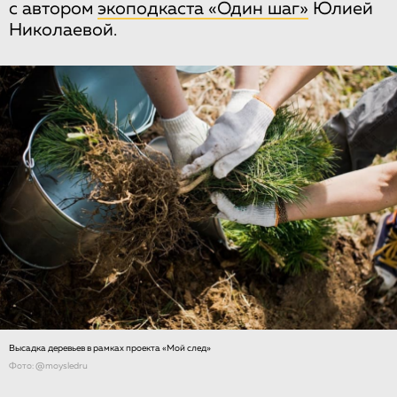
с автором
экоподкаста «Один шаг»
Юлией
Николаевой.
Высадка деревьев в рамках проекта «Мой след»
Фото: @moysledru