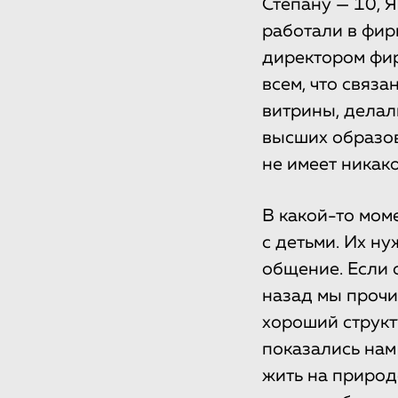
Степану — 10, 
работали в фир
директором фир
всем, что связ
витрины, делал
высших образов
не имеет никако
В какой-то мом
с детьми. Их н
общение. Если о
назад мы прочи
хороший струк
показались нам
жить на природ