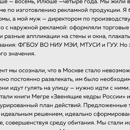
Яше — восемь, Илюше —четыре года. Мы жили в
ме по изготовлению рекламной продукции. Я
мы, а мой муж — директором по производству
ано с наружной рекламой: оформляли торговые
и разные аппликации на стены и окна, плакаты
ания: ФГБОУ ВО НИУ МЭИ, МТУСИ и ГУУ. Но 
го значения.
ент мы осознали, что в Москве стало невозмо
ужно постоянно развлекать, им было необходи
ни идут гулять на улицу — нужно идти с ними.
тали книги Мегре «Звенящие кедры России» и
турированный план действий. Предложенные 
 идеальным решением, идеально сформирован
е, совершенствуя среду обитания. Мы стали ис