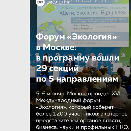
ЭКОЛОГИЯ
Форум «Экология»
в Москве:
в программу вошли
29 секций
по 5 направле­ни­ям
5-6 июня в Москве пройдет XVI
Международный форум
«Экология», который соберет
более 1200 участников: экспертов,
представителей органов власти,
бизнеса, науки и профильных НКО.