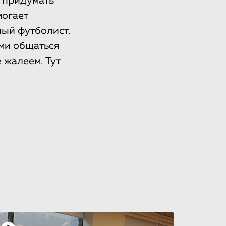
т придумать
могает
ный футболист.
ими общаться
 жалеем. Тут