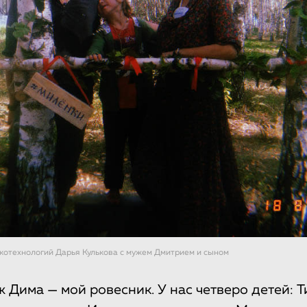
котехнологий Дарья Кулькова с мужем Дмитрием и сыном
 Дима — мой ровесник. У нас четверо детей: 