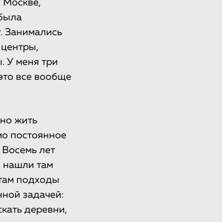
 Москве,
 была
. Занимались
 центры,
. У меня три
это все вообще
жно жить
мо постоянное
 Восемь лет
 нашли там
там подходы
ной задачей:
кать деревни,