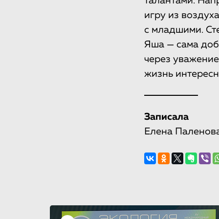
талантами. Нап
игру из воздух
с младшими. Ст
Яша — сама доб
через уважение,
жизнь интересн
Записала
Елена Паленов