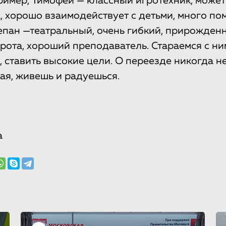
ример, Тимофей — классный игротехник, може
а, хорошо взаимодействует с детьми, много по
епан —театральный, очень гибкий, прирожден
рота, хороший преподаватель. Стараемся с н
 ставить высокие цели. О переезде никогда не
ая, живешь и радуешься.
а