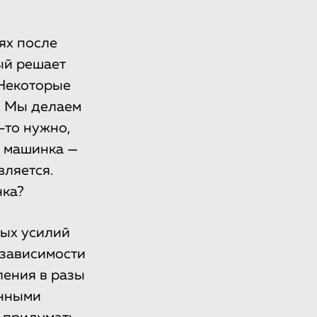
ях после
ый решает
 Некоторые
. Мы делаем
-то нужно,
я машинка —
ляется.
нка?
бых усилий
в зависимости
ления в разы
енными