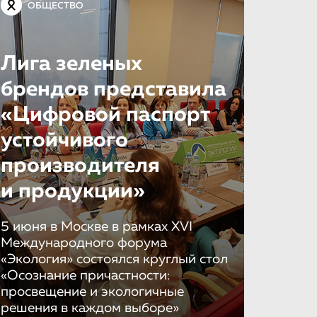
ОБЩЕСТВО
Лига зеленых
брендов представила
«Цифровой паспорт
устойчивого
производителя
и продукции»
5 июня в Москве в рамках XVI
Международного форума
«Экология» состоялся круглый стол
«Осознание причастности:
просвещение и экологичные
решения в каждом выборе»