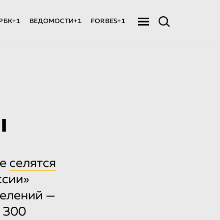
РБК+1
ВЕДОМОСТИ+1
FORBES+1
ы
де
селятся
ссии»
селений —
 300