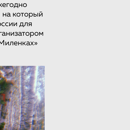
Ежегодно
, на который
оссии для
ганизатором
«Миленках»