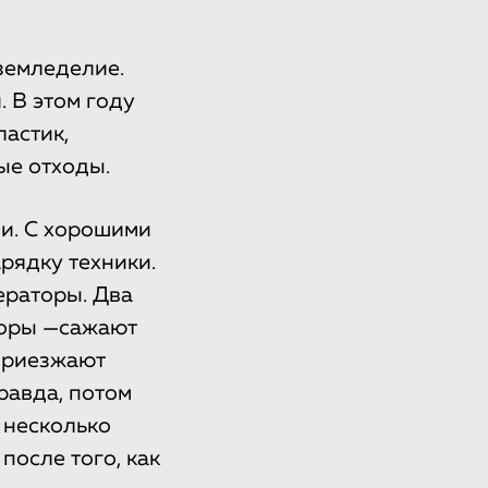
земледелие.
 В этом году
ластик,
ые отходы.
ли. С хорошими
рядку техники.
ераторы. Два
аборы —сажают
 приезжают
равда, потом
 несколько
осле того, как