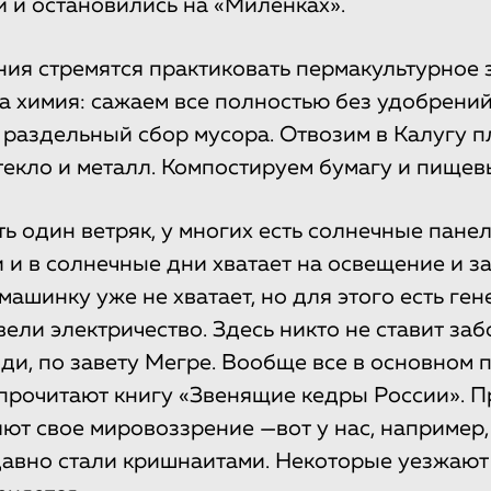
 и остановились на «Миленках».
ия стремятся практиковать пермакультурное 
а химия: сажаем все полностью без удобрений.
 раздельный сбор мусора. Отвозим в Калугу п
текло и металл. Компостируем бумагу и пищев
ть один ветряк, у многих есть солнечные пане
 и в солнечные дни хватает на освещение и за
ашинку уже не хватает, но для этого есть ген
вели электричество. Здесь никто не ставит з
ди, по завету Мегре. Вообще все в основном
к прочитают книгу «Звенящие кедры России». П
ют свое мировоззрение —вот у нас, например,
авно стали кришнаитами. Некоторые уезжают п