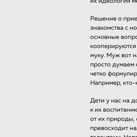
их идеология м
Решение о прие
знакомства с н
основные вопро
кооперируются 
муку. Муж вот н
просто думаем 
четко формулир
Например, кто-
Дети у нас на 
к их воспитанию
от их природы, 
превосходит на