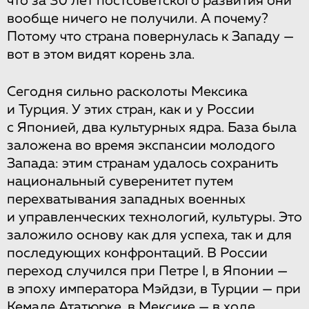
что за 30 лет постсоветского развития они
вообще ничего не получили. А почему?
Потому что страна повернулась к Западу —
вот в этом видят корень зла.
Сегодня сильно расколоты Мексика
и Турция. У этих стран, как и у России
с Японией, два культурных ядра. База была
заложена во время экспансии молодого
Запада: этим странам удалось сохранить
национальный суверенитет путем
перехватывания западных военных
и управленческих технологий, культуры. Это
заложило основу как для успеха, так и для
последующих конфронтаций. В России
переход случился при Петре I, в Японии —
в эпоху императора Мэйдзи, в Турции — при
Кемале Ататюрке, в Мексике — в ходе