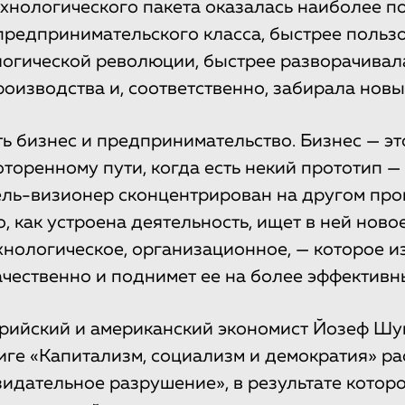
хнологического пакета оказалась наиболее п
 предпринимательского класса, быстрее польз
огической революции, быстрее разворачивал
оизводства и, соответственно, забирала новы
 бизнес и предпринимательство. Бизнес — это
оторенному пути, когда есть некий прототип —
ь-визионер сконцентрирован на другом про
о, как устроена деятельность, ищет в ней ново
хнологическое, организационное, — которое и
ачественно и поднимет ее на более эффективн
рийский и американский экономист Йозеф Шу
ниге «Капитализм, социализм и демократия» ра
озидательное разрушение», в результате котор