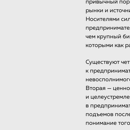
привычный пор
рынки и источн
Носителями сил
предпринимател
чем крупный би
которыми как р
Существуют чет
к предпринимат
невосполнимого
Вторая — ценно
и целеустремлен
в предпринимате
подъемов после
понимание того