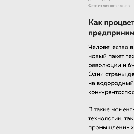
Фото из личного архива
Как процвет
предприним
Человечество в
новый пакет те
революции и бу
Одни страны де
на водородный 
конкурентоспос
В такие момент
технологии, та
промышленных р