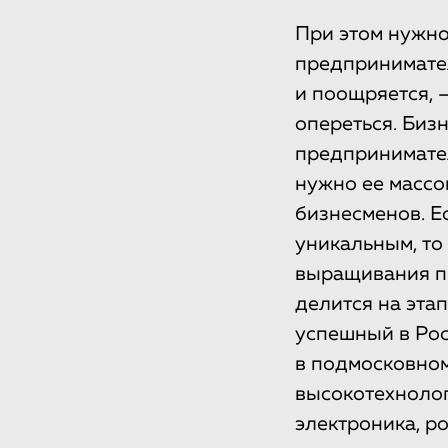
При этом нужно
предпринимател
и поощряется, 
опереться. Биз
предпринимател
нужно ее массов
бизнесменов. Е
уникальным, то
выращивания пр
делится на эта
успешный в Рос
в подмосковном
высокотехнолог
электроника, р