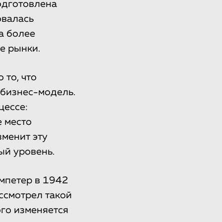
одготовлена
овалась
а более
е рынки.
 то, что
 бизнес-модель.
цессе:
е место
зменит эту
ый уровень.
мпетер в 1942
ссмотрел такой
ого изменяется