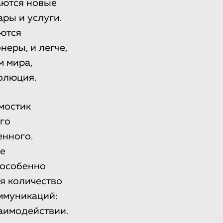
аются новые
ры и услуги.
ются
еры, и легче,
м мира,
олюция.
мостик
го
енного.
ие
 особенно
ся количество
ммуникаций:
заимодействии.