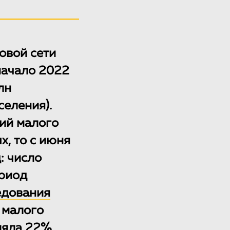
овой сети
начало 2022
лн
еления).
ий малого
, то с июня
: число
ериод
едования
 малого
ляла 22%,