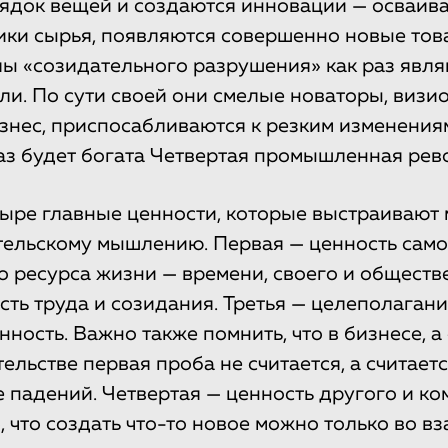
ядок вещей и создаются инновации — осваив
ики сырья, появляются совершенно новые това
ы «созидательного разрушения» как раз явля
и. По сути своей они смелые новаторы, визион
знес, приспосабливаются к резким изменения
аз будет богата Четвертая промышленная рев
ыре главные ценности, которые выстраивают 
ельскому мышлению. Первая — ценность само
 ресурса жизни — времени, своего и обществ
сть труда и созидания. Третья — целеполаган
ность. Важно также помнить, что в бизнесе, а
льстве первая проба не считается, а считает
 падений. Четвертая — ценность другого и ко
, что создать что-то новое можно только во в