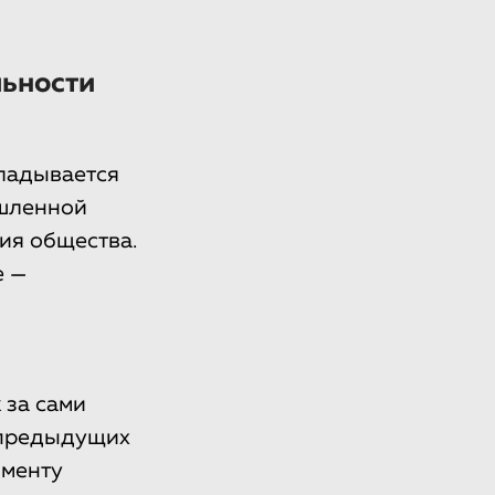
льности
кладывается
ышленной
ия общества.
е —
 за сами
я предыдущих
оменту