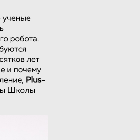
е ученые
ь
го робота.
ебуются
сятков лет
ле и почему
ление,
Plus-
ты Школы