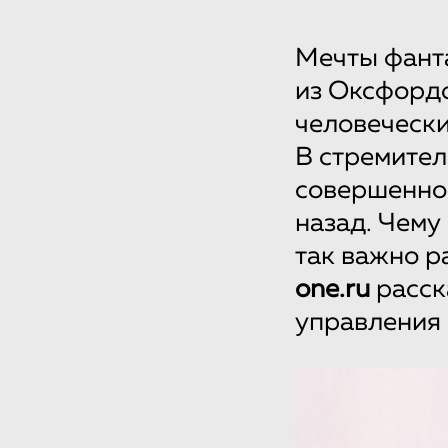
Мечты фанта
из Оксфордс
человечески
В стремите
совершенно 
назад. Чему
так важно р
one.ru
расск
управления