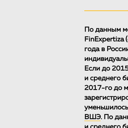
По данным м
FinExpertiza
года в Росси
индивидуальн
Если до 2015
и среднего б
2017-го до м
зарегистрир
уменьшилось 
ВШЭ
. По да
и среднего б