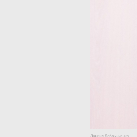
Даниил Добрынченко