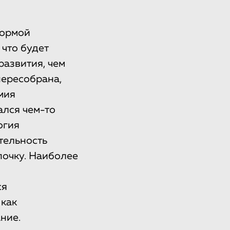
нормой
 что будет
азвития, чем
пересобрана,
мия
ался чем-то
огия
тельность
почку. Наиболее
ся
 как
ние.