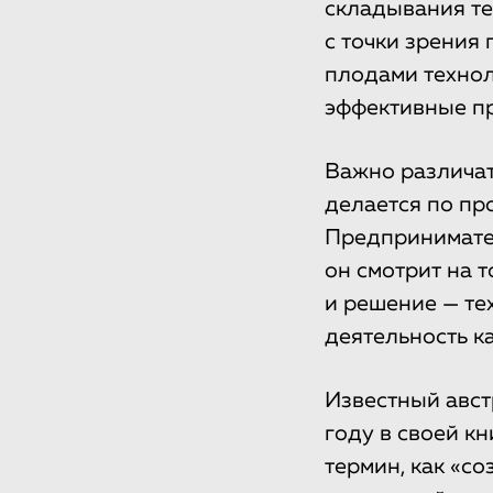
складывания те
с точки зрения
плодами технол
эффективные пр
Важно различать
делается по пр
Предпринимател
он смотрит на т
и решение — те
деятельность к
Известный авст
году в своей к
термин, как «с