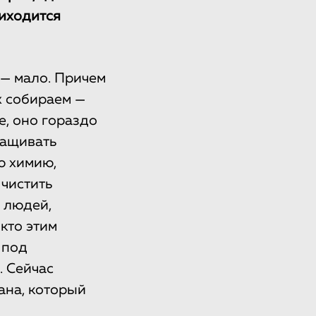
риходится
 — мало. Причем
х собираем —
е, оно гораздо
ращивать
ю химию,
 чистить
и людей,
кто этим
 под
. Сейчас
ана, который