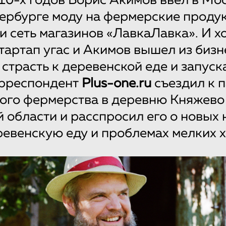
10-х годов Борис Акимов ввел в Мо
ербурге моду на фермерские продук
и сеть магазинов «ЛавкаЛавка». И х
стартап угас и Акимов вышел из бизн
 страсть к деревенской еде и запуск
орреспондент
Plus-one.ru
съездил к 
ого фермерства в деревню Княжево
 области и расспросил его о новых 
ревенскую еду и проблемах мелких х