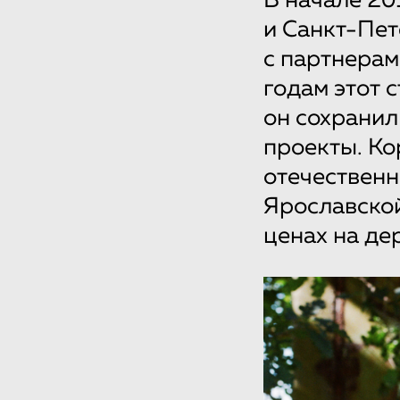
В начале 20
и Санкт-Пет
с партнерам
годам этот 
он сохранил
проекты. К
отечественн
Ярославской
ценах на де