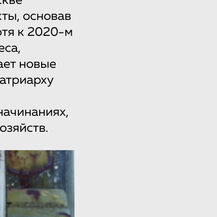
скве
ты, основав
отя к 2020-м
еса,
ает новые
патриарху
начинаниях,
озяйств.