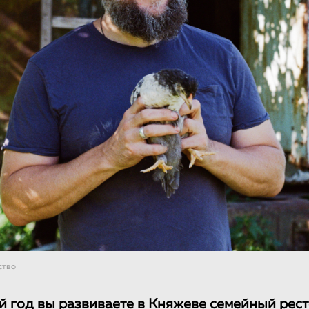
ство
й год вы развиваете в Княжеве семейный рест